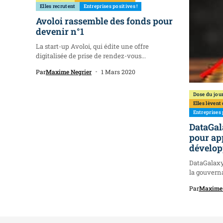
Elles recrutent
Entreprises positives !
Avoloi rassemble des fonds pour
devenir n°1
La start-up Avoloi, qui édite une offre
digitalisée de prise de rendez-vous...
Par
Maxime Negrier
1 Mars 2020
Dose du jou
Elles lèvent
Entreprises 
DataGal
pour ap
dévelo
DataGalaxy
la gouvern
données,...
Par
Maxime 