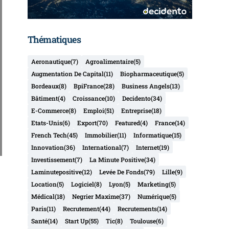
Thématiques
Aeronautique
(7)
Agroalimentaire
(5)
Augmentation De Capital
(11)
Biopharmaceutique
(5)
Bordeaux
(8)
BpiFrance
(28)
Business Angels
(13)
Bâtiment
(4)
Croissance
(10)
Decidento
(34)
E-Commerce
(8)
Emploi
(51)
Entreprise
(18)
Etats-Unis
(6)
Export
(70)
Featured
(4)
France
(14)
French Tech
(45)
Immobilier
(11)
Informatique
(15)
Innovation
(36)
International
(7)
Internet
(19)
Investissement
(7)
La Minute Positive
(34)
Laminutepositive
(12)
Levée De Fonds
(79)
Lille
(9)
Location
(5)
Logiciel
(8)
Lyon
(5)
Marketing
(5)
Médical
(18)
Negrier Maxime
(37)
Numérique
(5)
Paris
(11)
Recrutement
(44)
Recrutements
(14)
Santé
(14)
Start Up
(55)
Tic
(8)
Toulouse
(6)