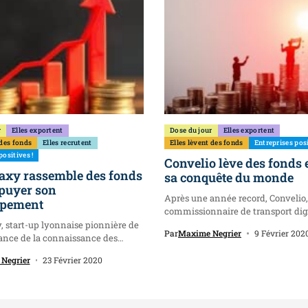
r
Elles exportent
Dose du jour
Elles exportent
 des fonds
Elles recrutent
Elles lèvent des fonds
Entreprises posi
positives !
Convelio lève des fonds 
axy rassemble des fonds
sa conquête du monde
puyer son
Après une année record, Convelio,
ppement
commissionnaire de transport digi
dans le...
, start-up lyonnaise pionnière de
Par
Maxime Negrier
9 Février 202
ance de la connaissance des
Negrier
23 Février 2020