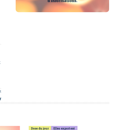
d’informations.
x
t
r
Dose du jour
Elles exportent