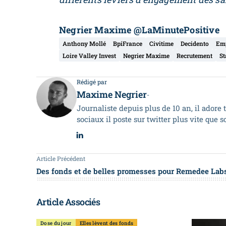
Negrier Maxime @LaMinutePositive
Anthony Mollé
BpiFrance
Civitime
Decidento
Em
Loire Valley Invest
Negrier Maxime
Recrutement
St
Rédigé par
Maxime Negrier
-
Journaliste depuis plus de 10 an, il adore 
sociaux il poste sur twitter plus vite que 
Article Précédent
Des fonds et de belles promesses pour Remedee Lab
Article Associés
Dose du jour
Elles lèvent des fonds