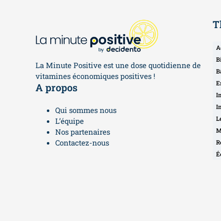
T
A
B
La Minute Positive est une dose quotidienne de
B
vitamines économiques positives !
E
A propos
I
I
Qui sommes nous
L
L’équipe
M
Nos partenaires
Contactez-nous
R
É