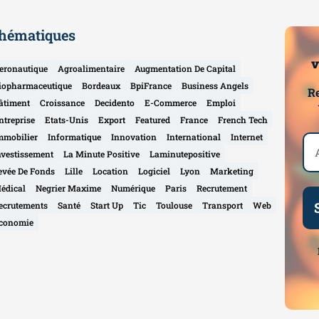
hématiques
v
eronautique
Agroalimentaire
Augmentation De Capital
iopharmaceutique
Bordeaux
BpiFrance
Business Angels
Re
âtiment
Croissance
Decidento
E-Commerce
Emploi
ntreprise
Etats-Unis
Export
Featured
France
French Tech
mmobilier
Informatique
Innovation
International
Internet
nvestissement
La Minute Positive
Laminutepositive
evée De Fonds
Lille
Location
Logiciel
Lyon
Marketing
édical
Negrier Maxime
Numérique
Paris
Recrutement
ecrutements
Santé
Start Up
Tic
Toulouse
Transport
Web
conomie