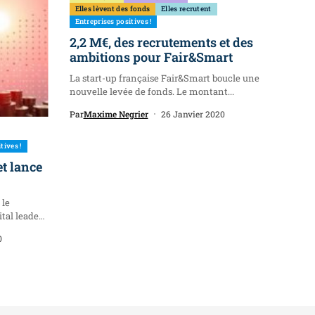
Elles lèvent des fonds
Elles recrutent
Entreprises positives !
2,2 M€, des recrutements et des
ambitions pour Fair&Smart
La start-up française Fair&Smart boucle une
nouvelle levée de fonds. Le montant...
Par
Maxime Negrier
26 Janvier 2020
tives !
et lance
 le
tal leader
0