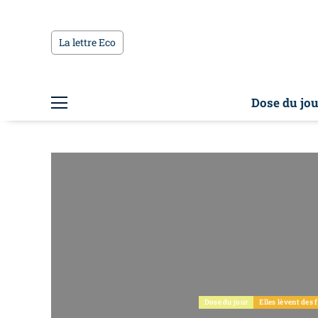
La lettre Eco
Dose du jou
Dose du jour
Elles lèvent des 