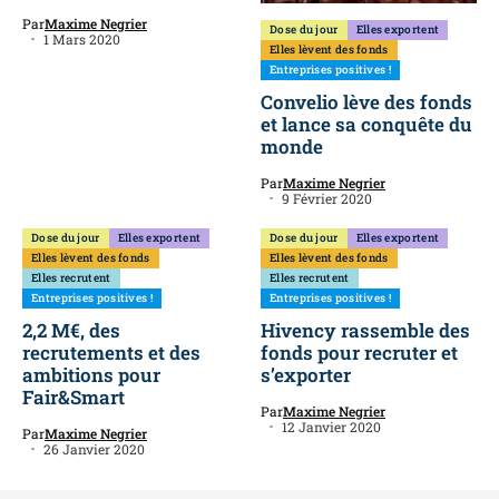
Par
Maxime Negrier
Dose du jour
Elles exportent
1 Mars 2020
Elles lèvent des fonds
Entreprises positives !
Convelio lève des fonds
et lance sa conquête du
monde
Par
Maxime Negrier
9 Février 2020
Dose du jour
Elles exportent
Dose du jour
Elles exportent
Elles lèvent des fonds
Elles lèvent des fonds
Elles recrutent
Elles recrutent
Entreprises positives !
Entreprises positives !
2,2 M€, des
Hivency rassemble des
recrutements et des
fonds pour recruter et
ambitions pour
s’exporter
Fair&Smart
Par
Maxime Negrier
12 Janvier 2020
Par
Maxime Negrier
26 Janvier 2020