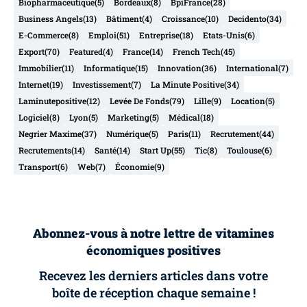
Biopharmaceutique
(5)
Bordeaux
(8)
BpiFrance
(28)
Business Angels
(13)
Bâtiment
(4)
Croissance
(10)
Decidento
(34)
E-Commerce
(8)
Emploi
(51)
Entreprise
(18)
Etats-Unis
(6)
Export
(70)
Featured
(4)
France
(14)
French Tech
(45)
Immobilier
(11)
Informatique
(15)
Innovation
(36)
International
(7)
Internet
(19)
Investissement
(7)
La Minute Positive
(34)
Laminutepositive
(12)
Levée De Fonds
(79)
Lille
(9)
Location
(5)
Logiciel
(8)
Lyon
(5)
Marketing
(5)
Médical
(18)
Negrier Maxime
(37)
Numérique
(5)
Paris
(11)
Recrutement
(44)
Recrutements
(14)
Santé
(14)
Start Up
(55)
Tic
(8)
Toulouse
(6)
Transport
(6)
Web
(7)
Économie
(9)
Abonnez-vous à notre lettre de vitamines
économiques positives
Recevez les derniers articles dans votre
boîte de réception chaque semaine !