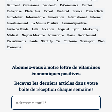
Bâtiment
Croissance
Decidento
E-Commerce
Emploi
Entreprise
Etats-Unis
Export
Featured
France
French Tech
Immobilier
Informatique
Innovation
International
Internet
Investissement
La Minute Positive
Laminutepositive
Levée De Fonds
Lille
Location
Logiciel
Lyon
Marketing
Médical
Negrier Maxime
Numérique
Paris
Recrutement
Recrutements
Santé
Start Up
Tic
Toulouse
Transport
Web
Économie
Abonnez-vous à notre lettre de vitamines
économiques positives
Recevez les derniers articles dans votre
boîte de réception chaque semaine !