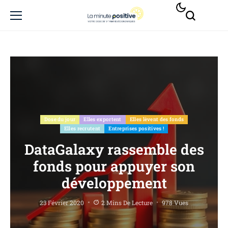
Dose du jour
Elles exportent
Elles lèvent des fonds
Elles recrutent
Entreprises positives !
DataGalaxy rassemble des
fonds pour appuyer son
développement
23 Février 2020
2 Mins De Lecture
978 Vues