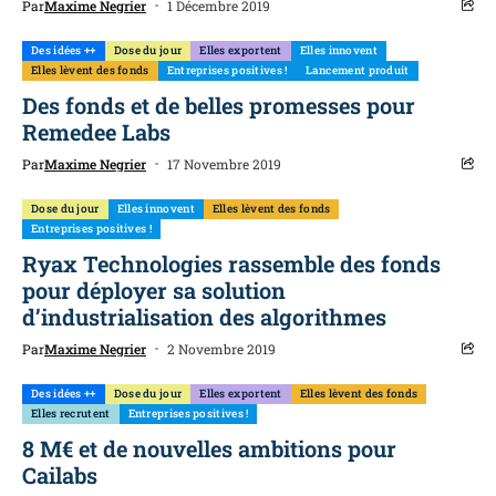
Par
Maxime Negrier
1 Décembre 2019
Des idées ++
Dose du jour
Elles exportent
Elles innovent
Elles lèvent des fonds
Entreprises positives !
Lancement produit
Des fonds et de belles promesses pour
Remedee Labs
Par
Maxime Negrier
17 Novembre 2019
Dose du jour
Elles innovent
Elles lèvent des fonds
Entreprises positives !
Ryax Technologies rassemble des fonds
pour déployer sa solution
d’industrialisation des algorithmes
Par
Maxime Negrier
2 Novembre 2019
Des idées ++
Dose du jour
Elles exportent
Elles lèvent des fonds
Elles recrutent
Entreprises positives !
8 M€ et de nouvelles ambitions pour
Cailabs