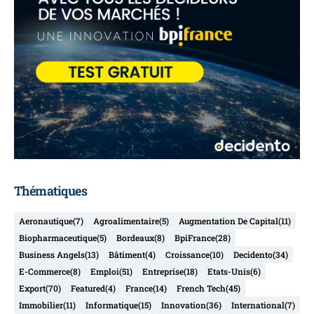
Thématiques
Aeronautique
(7)
Agroalimentaire
(5)
Augmentation De Capital
(11)
Biopharmaceutique
(5)
Bordeaux
(8)
BpiFrance
(28)
Business Angels
(13)
Bâtiment
(4)
Croissance
(10)
Decidento
(34)
E-Commerce
(8)
Emploi
(51)
Entreprise
(18)
Etats-Unis
(6)
Export
(70)
Featured
(4)
France
(14)
French Tech
(45)
Immobilier
(11)
Informatique
(15)
Innovation
(36)
International
(7)