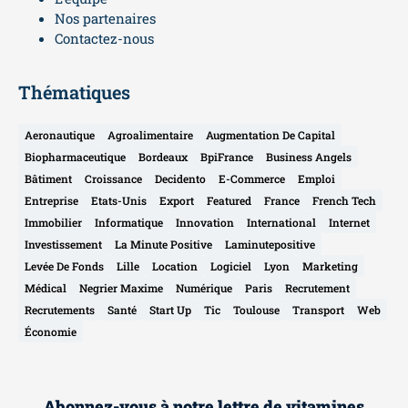
Nos partenaires
Contactez-nous
Thématiques
Aeronautique
Agroalimentaire
Augmentation De Capital
Biopharmaceutique
Bordeaux
BpiFrance
Business Angels
Bâtiment
Croissance
Decidento
E-Commerce
Emploi
Entreprise
Etats-Unis
Export
Featured
France
French Tech
Immobilier
Informatique
Innovation
International
Internet
Investissement
La Minute Positive
Laminutepositive
Levée De Fonds
Lille
Location
Logiciel
Lyon
Marketing
Médical
Negrier Maxime
Numérique
Paris
Recrutement
Recrutements
Santé
Start Up
Tic
Toulouse
Transport
Web
Économie
Abonnez-vous à notre lettre de vitamines