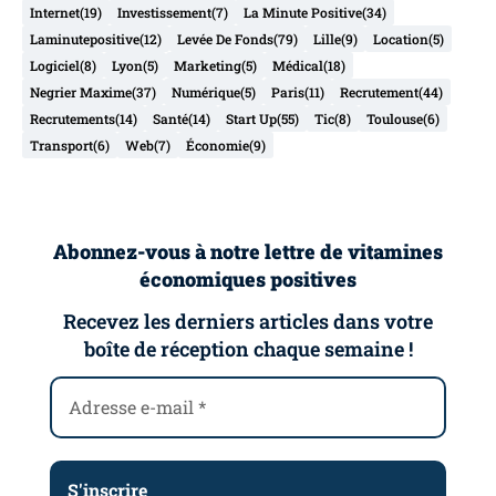
Internet
(19)
Investissement
(7)
La Minute Positive
(34)
Laminutepositive
(12)
Levée De Fonds
(79)
Lille
(9)
Location
(5)
Logiciel
(8)
Lyon
(5)
Marketing
(5)
Médical
(18)
Negrier Maxime
(37)
Numérique
(5)
Paris
(11)
Recrutement
(44)
Recrutements
(14)
Santé
(14)
Start Up
(55)
Tic
(8)
Toulouse
(6)
Transport
(6)
Web
(7)
Économie
(9)
Abonnez-vous à notre lettre de vitamines
économiques positives
Recevez les derniers articles dans votre
boîte de réception chaque semaine !