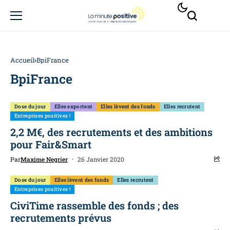
Accueil
BpiFrance
BpiFrance
Dose du jour
Elles exportent
Elles lèvent des fonds
Elles recrutent
Entreprises positives !
2,2 M€, des recrutements et des ambitions
pour Fair&Smart
Par
Maxime Negrier
26 Janvier 2020
Dose du jour
Elles lèvent des fonds
Elles recrutent
Entreprises positives !
CiviTime rassemble des fonds ; des
recrutements prévus