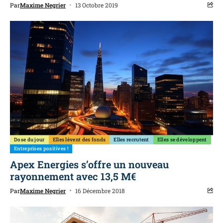
Par
Maxime Negrier
13 Octobre 2019
Dose du jour
Elles lèvent des fonds
Elles recrutent
Elles se développent
Entreprises positives !
Apex Energies s’offre un nouveau
rayonnement avec 13,5 M€
Par
Maxime Negrier
16 Décembre 2018