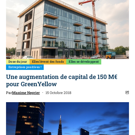
Dose du jour
Elles lèvent des fonds
Elles se développent
Entreprises positives !
Une augmentation de capital de 150 M€
pour GreenYellow
Par
Maxime Negrier
15 Octobre 2018