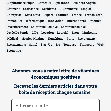
Biopharmaceutique
Bordeaux
BpiFrance
Business Angels
Bâtiment
Croissance
Decidento
E-Commerce
Emploi
Entreprise
Etats-Unis
Export
Featured
France
French Tech
Immobilier
Informatique
Innovation
International
Internet
Investissement
La Minute Positive
Laminutepositive
Levée De Fonds
Lille
Location
Logiciel
Lyon
Marketing
Médical
Negrier Maxime
Numérique
Paris
Recrutement
Recrutements
Santé
Start Up
Tic
Toulouse
Transport
Web
Économie
Abonnez-vous à notre lettre de vitamines
économiques positives
Recevez les derniers articles dans votre
boîte de réception chaque semaine !