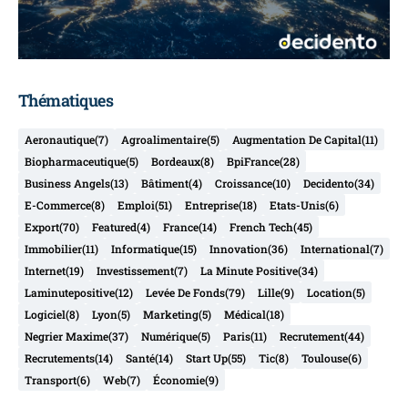
Thématiques
Aeronautique
(7)
Agroalimentaire
(5)
Augmentation De Capital
(11)
Biopharmaceutique
(5)
Bordeaux
(8)
BpiFrance
(28)
Business Angels
(13)
Bâtiment
(4)
Croissance
(10)
Decidento
(34)
E-Commerce
(8)
Emploi
(51)
Entreprise
(18)
Etats-Unis
(6)
Export
(70)
Featured
(4)
France
(14)
French Tech
(45)
Immobilier
(11)
Informatique
(15)
Innovation
(36)
International
(7)
Internet
(19)
Investissement
(7)
La Minute Positive
(34)
Laminutepositive
(12)
Levée De Fonds
(79)
Lille
(9)
Location
(5)
Logiciel
(8)
Lyon
(5)
Marketing
(5)
Médical
(18)
Negrier Maxime
(37)
Numérique
(5)
Paris
(11)
Recrutement
(44)
Recrutements
(14)
Santé
(14)
Start Up
(55)
Tic
(8)
Toulouse
(6)
Transport
(6)
Web
(7)
Économie
(9)