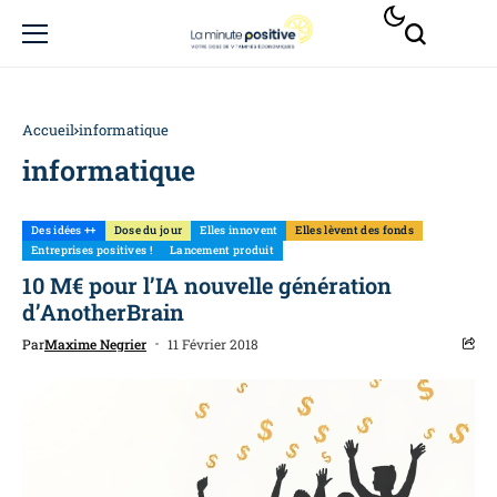
Accueil
informatique
informatique
Des idées ++
Dose du jour
Elles innovent
Elles lèvent des fonds
Entreprises positives !
Lancement produit
10 M€ pour l’IA nouvelle génération
d’AnotherBrain
Par
Maxime Negrier
11 Février 2018