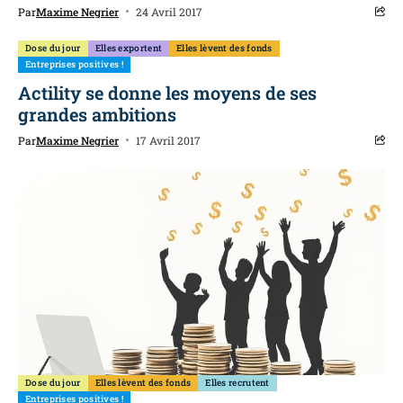
Par
Maxime Negrier
24 Avril 2017
Dose du jour
Elles exportent
Elles lèvent des fonds
Entreprises positives !
Actility se donne les moyens de ses
grandes ambitions
Par
Maxime Negrier
17 Avril 2017
Dose du jour
Elles lèvent des fonds
Elles recrutent
Entreprises positives !