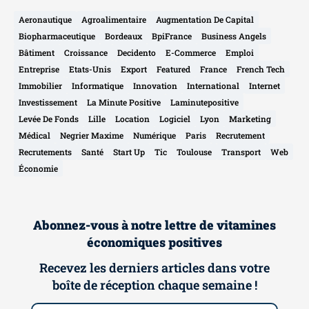
Aeronautique
Agroalimentaire
Augmentation De Capital
Biopharmaceutique
Bordeaux
BpiFrance
Business Angels
Bâtiment
Croissance
Decidento
E-Commerce
Emploi
Entreprise
Etats-Unis
Export
Featured
France
French Tech
Immobilier
Informatique
Innovation
International
Internet
Investissement
La Minute Positive
Laminutepositive
Levée De Fonds
Lille
Location
Logiciel
Lyon
Marketing
Médical
Negrier Maxime
Numérique
Paris
Recrutement
Recrutements
Santé
Start Up
Tic
Toulouse
Transport
Web
Économie
Abonnez-vous à notre lettre de vitamines
économiques positives
Recevez les derniers articles dans votre
boîte de réception chaque semaine !