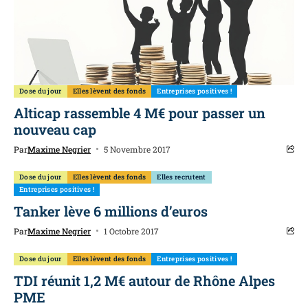
Dose du jour
Elles lèvent des fonds
Entreprises positives !
Alticap rassemble 4 M€ pour passer un
nouveau cap
Par
Maxime Negrier
5 Novembre 2017
Dose du jour
Elles lèvent des fonds
Elles recrutent
Entreprises positives !
Tanker lève 6 millions d’euros
Par
Maxime Negrier
1 Octobre 2017
Dose du jour
Elles lèvent des fonds
Entreprises positives !
TDI réunit 1,2 M€ autour de Rhône Alpes
PME