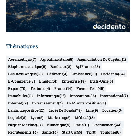
Thématiques
Aeronautique
(7)
Agroalimentaire
(5)
Augmentation De Capital
(11)
Biopharmaceutique
(5)
Bordeaux
(8)
BpiFrance
(28)
Business Angels
(13)
Bâtiment
(4)
Croissance
(10)
Decidento
(34)
E-Commerce
(8)
Emploi
(51)
Entreprise
(18)
Etats-Unis
(6)
Export
(70)
Featured
(4)
France
(14)
French Tech
(45)
Immobilier
(11)
Informatique
(15)
Innovation
(36)
International
(7)
Internet
(19)
Investissement
(7)
La Minute Positive
(34)
Laminutepositive
(12)
Levée De Fonds
(79)
Lille
(9)
Location
(5)
Logiciel
(8)
Lyon
(5)
Marketing
(5)
Médical
(18)
Negrier Maxime
(37)
Numérique
(5)
Paris
(11)
Recrutement
(44)
Recrutements
(14)
Santé
(14)
Start Up
(55)
Tic
(8)
Toulouse
(6)