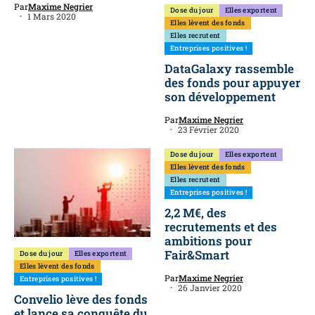
Par
Maxime Negrier
Dose du jour
Elles exportent
1 Mars 2020
Elles lèvent des fonds
Elles recrutent
Entreprises positives !
DataGalaxy rassemble
des fonds pour appuyer
son développement
Par
Maxime Negrier
23 Février 2020
Dose du jour
Elles exportent
Elles lèvent des fonds
Elles recrutent
Entreprises positives !
2,2 M€, des
recrutements et des
ambitions pour
Fair&Smart
Dose du jour
Elles exportent
Elles lèvent des fonds
Par
Maxime Negrier
Entreprises positives !
26 Janvier 2020
Convelio lève des fonds
et lance sa conquête du