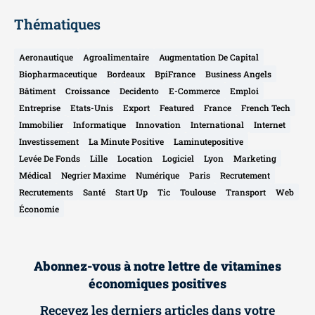
Thématiques
Aeronautique
Agroalimentaire
Augmentation De Capital
Biopharmaceutique
Bordeaux
BpiFrance
Business Angels
Bâtiment
Croissance
Decidento
E-Commerce
Emploi
Entreprise
Etats-Unis
Export
Featured
France
French Tech
Immobilier
Informatique
Innovation
International
Internet
Investissement
La Minute Positive
Laminutepositive
Levée De Fonds
Lille
Location
Logiciel
Lyon
Marketing
Médical
Negrier Maxime
Numérique
Paris
Recrutement
Recrutements
Santé
Start Up
Tic
Toulouse
Transport
Web
Économie
Abonnez-vous à notre lettre de vitamines
économiques positives
Recevez les derniers articles dans votre