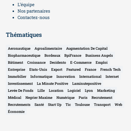
L’équipe
Nos partenaires
Contactez-nous
Thématiques
Aeronautique
Agroalimentaire
Augmentation De Capital
Biopharmaceutique
Bordeaux
BpiFrance
Business Angels
Bâtiment
Croissance
Decidento
E-Commerce
Emploi
Entreprise
Etats-Unis
Export
Featured
France
French Tech
Immobilier
Informatique
Innovation
International
Internet
Investissement
La Minute Positive
Laminutepositive
Levée De Fonds
Lille
Location
Logiciel
Lyon
Marketing
Médical
Negrier Maxime
Numérique
Paris
Recrutement
Recrutements
Santé
Start Up
Tic
Toulouse
Transport
Web
Économie