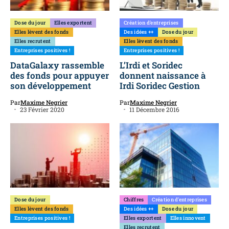
Dose du jour
Elles exportent
Création d'entreprises
Elles lèvent des fonds
Des idées ++
Dose du jour
Elles recrutent
Elles lèvent des fonds
Entreprises positives !
Entreprises positives !
DataGalaxy rassemble
L’Irdi et Soridec
des fonds pour appuyer
donnent naissance à
son développement
Irdi Soridec Gestion
Par
Maxime Negrier
Par
Maxime Negrier
23 Février 2020
11 Décembre 2016
Dose du jour
Chiffres
Création d'entreprises
Elles lèvent des fonds
Des idées ++
Dose du jour
Entreprises positives !
Elles exportent
Elles innovent
Elles recrutent