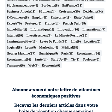
Biopharmaceutique
(5)
Bordeaux
(8)
BpiFrance
(28)
Business Angels
(13)
Bâtiment
(4)
Croissance
(10)
Decidento
(34)
E-Commerce
(8)
Emploi
(51)
Entreprise
(18)
Etats-Unis
(6)
Export
(70)
Featured
(4)
France
(14)
French Tech
(45)
Immobilier
(11)
Informatique
(15)
Innovation
(36)
International
(7)
Internet
(19)
Investissement
(7)
La Minute Positive
(34)
Laminutepositive
(12)
Levée De Fonds
(79)
Lille
(9)
Location
(5)
Logiciel
(8)
Lyon
(5)
Marketing
(5)
Médical
(18)
Negrier Maxime
(37)
Numérique
(5)
Paris
(11)
Recrutement
(44)
Recrutements
(14)
Santé
(14)
Start Up
(55)
Tic
(8)
Toulouse
(6)
Transport
(6)
Web
(7)
Économie
(9)
Abonnez-vous à notre lettre de vitamines
économiques positives
Recevez les derniers articles dans votre
boîte de réception chaque semaine !