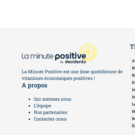
T
A
B
La Minute Positive est une dose quotidienne de
B
vitamines économiques positives !
E
A propos
I
I
Qui sommes nous
L
L’équipe
M
Nos partenaires
Contactez-nous
R
É