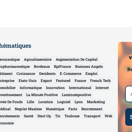
hématiques
v
eronautique
Agroalimentaire
Augmentation De Capital
iopharmaceutique
Bordeaux
BpiFrance
Business Angels
Re
âtiment
Croissance
Decidento
E-Commerce
Emploi
ntreprise
Etats-Unis
Export
Featured
France
French Tech
mmobilier
Informatique
Innovation
International
Internet
nvestissement
La Minute Positive
Laminutepositive
evée De Fonds
Lille
Location
Logiciel
Lyon
Marketing
édical
Negrier Maxime
Numérique
Paris
Recrutement
ecrutements
Santé
Start Up
Tic
Toulouse
Transport
Web
conomie