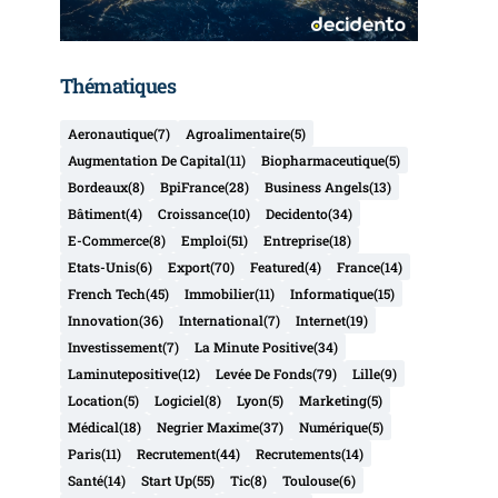
Thématiques
Aeronautique
(7)
Agroalimentaire
(5)
Augmentation De Capital
(11)
Biopharmaceutique
(5)
Bordeaux
(8)
BpiFrance
(28)
Business Angels
(13)
Bâtiment
(4)
Croissance
(10)
Decidento
(34)
E-Commerce
(8)
Emploi
(51)
Entreprise
(18)
Etats-Unis
(6)
Export
(70)
Featured
(4)
France
(14)
French Tech
(45)
Immobilier
(11)
Informatique
(15)
Innovation
(36)
International
(7)
Internet
(19)
Investissement
(7)
La Minute Positive
(34)
Laminutepositive
(12)
Levée De Fonds
(79)
Lille
(9)
Location
(5)
Logiciel
(8)
Lyon
(5)
Marketing
(5)
Médical
(18)
Negrier Maxime
(37)
Numérique
(5)
Paris
(11)
Recrutement
(44)
Recrutements
(14)
Santé
(14)
Start Up
(55)
Tic
(8)
Toulouse
(6)