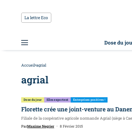
La lettre Eco
Dose du jou
Accueil
agrial
agrial
Dose du jour
Elles exportent
Entreprises positives !
Florette crée une joint-venture au Dan
Filiale de la coopérative agricole normande Agrial (siège à Caen
Par
Maxime Negrier
8 Février 2015