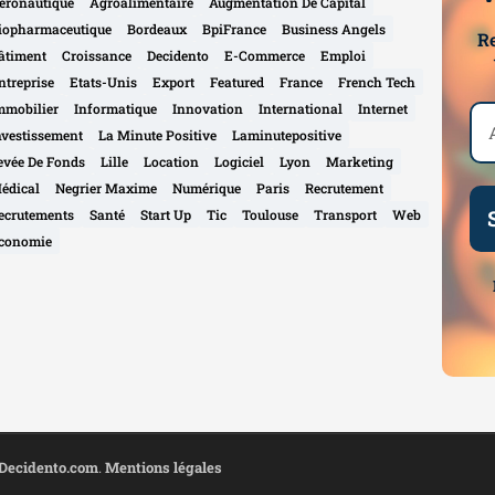
eronautique
Agroalimentaire
Augmentation De Capital
iopharmaceutique
Bordeaux
BpiFrance
Business Angels
Re
âtiment
Croissance
Decidento
E-Commerce
Emploi
ntreprise
Etats-Unis
Export
Featured
France
French Tech
mmobilier
Informatique
Innovation
International
Internet
nvestissement
La Minute Positive
Laminutepositive
evée De Fonds
Lille
Location
Logiciel
Lyon
Marketing
édical
Negrier Maxime
Numérique
Paris
Recrutement
ecrutements
Santé
Start Up
Tic
Toulouse
Transport
Web
conomie
Decidento.com
.
Mentions légales