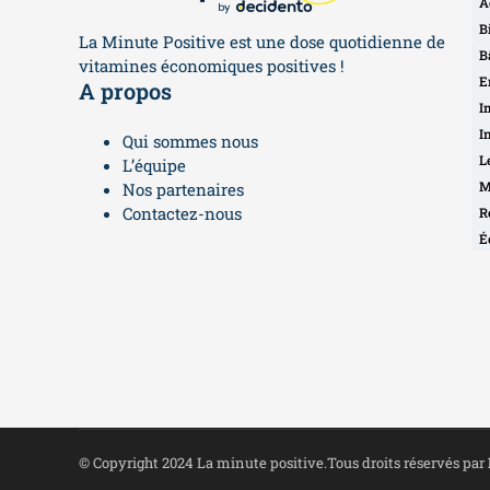
A
B
La Minute Positive est une dose quotidienne de
B
vitamines économiques positives !
E
A propos
I
I
Qui sommes nous
L
L’équipe
M
Nos partenaires
Contactez-nous
R
É
© Copyright 2024 La minute positive.Tous droits réservés par