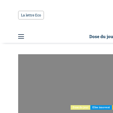
La lettre Eco
Dose du jou
Dose du jour
Elles innovent