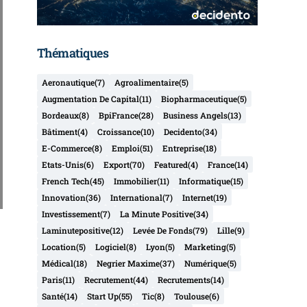
Thématiques
Aeronautique
(7)
Agroalimentaire
(5)
Augmentation De Capital
(11)
Biopharmaceutique
(5)
Bordeaux
(8)
BpiFrance
(28)
Business Angels
(13)
Bâtiment
(4)
Croissance
(10)
Decidento
(34)
E-Commerce
(8)
Emploi
(51)
Entreprise
(18)
Etats-Unis
(6)
Export
(70)
Featured
(4)
France
(14)
French Tech
(45)
Immobilier
(11)
Informatique
(15)
Innovation
(36)
International
(7)
Internet
(19)
Investissement
(7)
La Minute Positive
(34)
Laminutepositive
(12)
Levée De Fonds
(79)
Lille
(9)
Location
(5)
Logiciel
(8)
Lyon
(5)
Marketing
(5)
Médical
(18)
Negrier Maxime
(37)
Numérique
(5)
Paris
(11)
Recrutement
(44)
Recrutements
(14)
Santé
(14)
Start Up
(55)
Tic
(8)
Toulouse
(6)