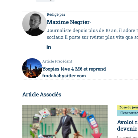
Rédigé par
Maxime Negrier
-
Journaliste depuis plus de 10 an, il adore 
sociaux il poste sur twitter plus vite que 
Article Précédent
Yoopies lève 4 M€ et reprend
findababysitter.com
Article Associés
Dose du jou
Elles recrut
Avoloi 
devenir
La start-up