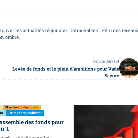
trouver les actualités régionales "introuvables". Féru des réseau
son ombre.
Article Suivant
Levée de fonds et le plein d'ambitions pour Vade
Secure
r
Elles lèvent des fonds
ent
Entreprises positives !
rassemble des fonds pour
 n°1
 Avoloi, qui édite une offre