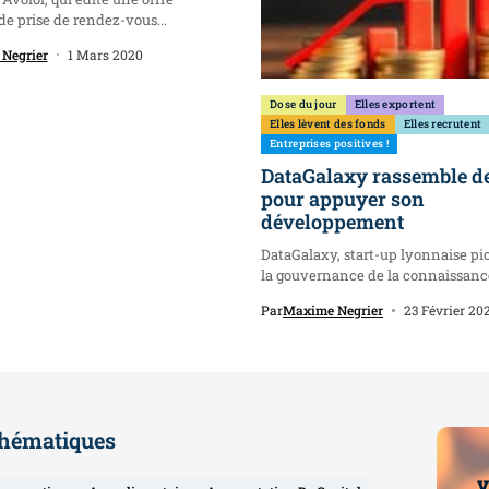
 de prise de rendez-vous...
Negrier
1 Mars 2020
Dose du jour
Elles exportent
Elles lèvent des fonds
Elles recrutent
Entreprises positives !
DataGalaxy rassemble d
pour appuyer son
développement
DataGalaxy, start-up lyonnaise pi
la gouvernance de la connaissanc
données,...
Par
Maxime Negrier
23 Février 20
hématiques
v