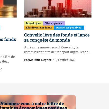
Dose du jour
Elles exportent
Elles lèvent des fonds
Entreprises positives !
Convelio lève des fonds et lance
es fonds
sa conquête du monde
Après une année record, Convelio, le
commissionnaire de transport digital leader
dans le...
onnière de
Par
Maxime Negrier
9 Février 2020
e des
20
Abonnez-vous à notre lettre de
itamines économiques positives