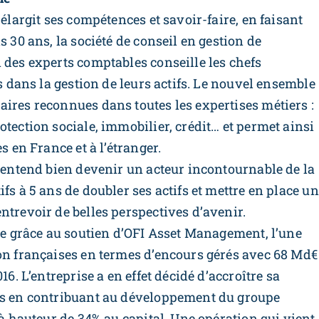
élargit ses compétences et savoir-faire, en faisant
s 30 ans, la société de conseil en gestion de
 des experts comptables conseille les chefs
es dans la gestion de leurs actifs. Le nouvel ensemble
ires reconnues dans toutes les expertises métiers :
otection sociale, immobilier, crédit… et permet ainsi
s en France et à lʼétranger.
l entend bien devenir un acteur incontournable de la
fs à 5 ans de doubler ses actifs et mettre en place un
ntrevoir de belles perspectives d’avenir.
ble grâce au soutien d’OFI Asset Management, l’une
ion françaises en termes d’encours gérés avec 68 Md€
16. L’entreprise a en effet décidé d’accroître sa
rs en contribuant au développement du groupe
 à hauteur de 34% au capital. Une opération qui vient