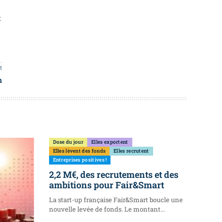
x
t
m
Dose du jour
Elles exportent
Elles lèvent des fonds
Elles recrutent
Entreprises positives !
2,2 M€, des recrutements et des
ambitions pour Fair&Smart
La start-up française Fair&Smart boucle une
nouvelle levée de fonds. Le montant...