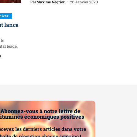
Par
Maxime Negrier
26 Janvier 2020
tives !
et lance
 le
tal leader
0
Abonnez-vous à notre lettre de
itamines économiques positives
cevez les derniers articles dans votre
boîte de réception chaque semaine !