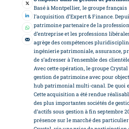
Basé à Montpellier, le groupe français 
lʼacquisition dʼExpert & Finance. Depui
patrimoine partenaire de la profession
dʼentreprise et les professions libéral
agrège des compétences pluridisciplina
ingénierie patrimoniale, assurance, pr
de sʼadresser à lʼensemble des clientèle
Avec cette opération, le groupe Crysta
gestion de patrimoine avec pour objecti
hub patrimonial multi-canal. De quoi e
Cette acquisition a été rendue réalisa
des plus importantes sociétés de gest
d’actifs sous gestion à fin septembre 20
présence sur le marché des particulie
Crystal, via une prise de participation