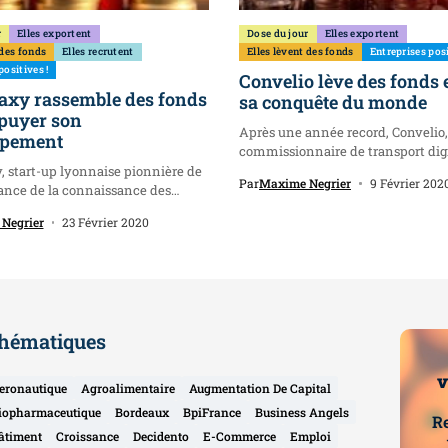
r
Elles exportent
Dose du jour
Elles exportent
 des fonds
Elles recrutent
Elles lèvent des fonds
Entreprises posi
positives !
Convelio lève des fonds 
axy rassemble des fonds
sa conquête du monde
puyer son
Après une année record, Convelio,
ppement
commissionnaire de transport digi
dans le...
, start-up lyonnaise pionnière de
Par
Maxime Negrier
9 Février 202
ance de la connaissance des
Negrier
23 Février 2020
hématiques
v
eronautique
Agroalimentaire
Augmentation De Capital
iopharmaceutique
Bordeaux
BpiFrance
Business Angels
Re
âtiment
Croissance
Decidento
E-Commerce
Emploi