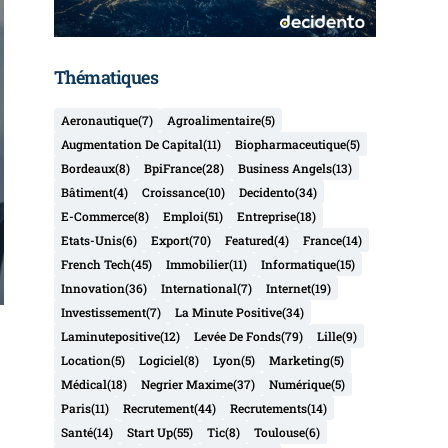
Thématiques
Aeronautique
(7)
Agroalimentaire
(5)
Augmentation De Capital
(11)
Biopharmaceutique
(5)
Bordeaux
(8)
BpiFrance
(28)
Business Angels
(13)
Bâtiment
(4)
Croissance
(10)
Decidento
(34)
E-Commerce
(8)
Emploi
(51)
Entreprise
(18)
Etats-Unis
(6)
Export
(70)
Featured
(4)
France
(14)
French Tech
(45)
Immobilier
(11)
Informatique
(15)
Innovation
(36)
International
(7)
Internet
(19)
Investissement
(7)
La Minute Positive
(34)
Laminutepositive
(12)
Levée De Fonds
(79)
Lille
(9)
Location
(5)
Logiciel
(8)
Lyon
(5)
Marketing
(5)
Médical
(18)
Negrier Maxime
(37)
Numérique
(5)
Paris
(11)
Recrutement
(44)
Recrutements
(14)
Santé
(14)
Start Up
(55)
Tic
(8)
Toulouse
(6)