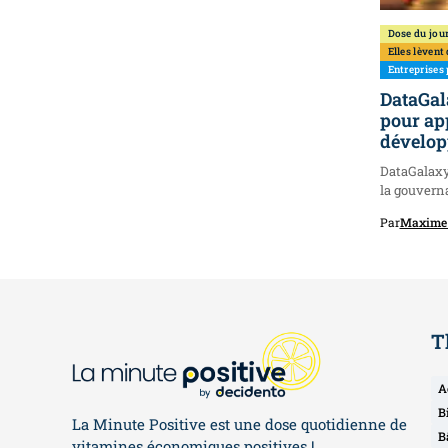
Dose du jou
Elles lèvent
Entreprises 
DataGal
pour ap
dévelo
DataGalaxy
la gouvern
données,...
Par
Maxime 
T
A
B
La Minute Positive est une dose quotidienne de
B
vitamines économiques positives !