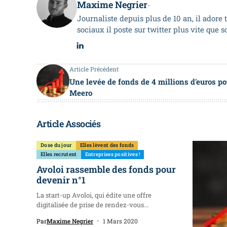
Maxime Negrier
-
Journaliste depuis plus de 10 an, il adore 
sociaux il poste sur twitter plus vite que 
Article Précédent
Une levée de fonds de 4 millions d'euros po
Meero
Article Associés
Dose du jour
Elles lèvent des fonds
Elles recrutent
Entreprises positives !
Avoloi rassemble des fonds pour
devenir n°1
La start-up Avoloi, qui édite une offre
digitalisée de prise de rendez-vous...
Par
Maxime Negrier
1 Mars 2020