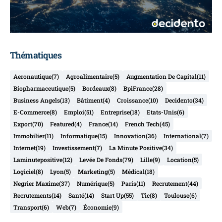
Thématiques
Aeronautique
(7)
Agroalimentaire
(5)
Augmentation De Capital
(11)
Biopharmaceutique
(5)
Bordeaux
(8)
BpiFrance
(28)
Business Angels
(13)
Bâtiment
(4)
Croissance
(10)
Decidento
(34)
E-Commerce
(8)
Emploi
(51)
Entreprise
(18)
Etats-Unis
(6)
Export
(70)
Featured
(4)
France
(14)
French Tech
(45)
Immobilier
(11)
Informatique
(15)
Innovation
(36)
International
(7)
Internet
(19)
Investissement
(7)
La Minute Positive
(34)
Laminutepositive
(12)
Levée De Fonds
(79)
Lille
(9)
Location
(5)
Logiciel
(8)
Lyon
(5)
Marketing
(5)
Médical
(18)
Negrier Maxime
(37)
Numérique
(5)
Paris
(11)
Recrutement
(44)
Recrutements
(14)
Santé
(14)
Start Up
(55)
Tic
(8)
Toulouse
(6)
Transport
(6)
Web
(7)
Économie
(9)