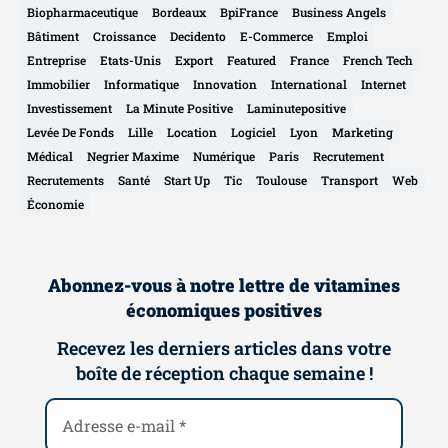
Biopharmaceutique
Bordeaux
BpiFrance
Business Angels
Bâtiment
Croissance
Decidento
E-Commerce
Emploi
Entreprise
Etats-Unis
Export
Featured
France
French Tech
Immobilier
Informatique
Innovation
International
Internet
Investissement
La Minute Positive
Laminutepositive
Levée De Fonds
Lille
Location
Logiciel
Lyon
Marketing
Médical
Negrier Maxime
Numérique
Paris
Recrutement
Recrutements
Santé
Start Up
Tic
Toulouse
Transport
Web
Économie
Abonnez-vous à notre lettre de vitamines
économiques positives
Recevez les derniers articles dans votre
boîte de réception chaque semaine !