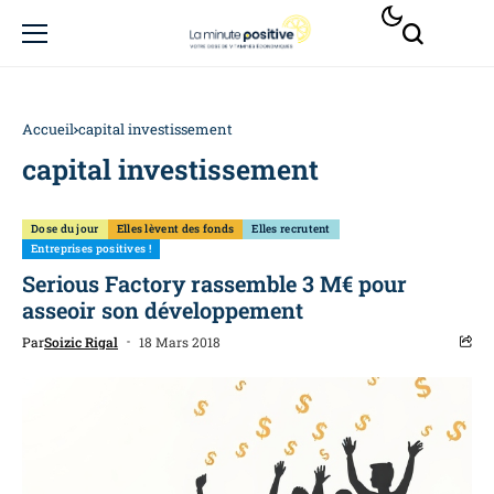
Accueil
capital investissement
capital investissement
Dose du jour
Elles lèvent des fonds
Elles recrutent
Entreprises positives !
Serious Factory rassemble 3 M€ pour
asseoir son développement
Par
Soizic Rigal
18 Mars 2018