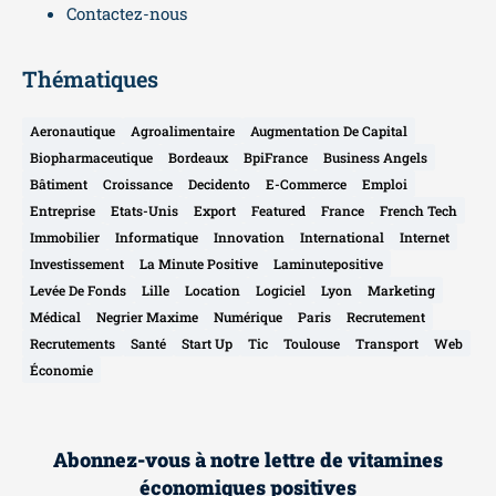
Contactez-nous
Thématiques
Aeronautique
Agroalimentaire
Augmentation De Capital
Biopharmaceutique
Bordeaux
BpiFrance
Business Angels
Bâtiment
Croissance
Decidento
E-Commerce
Emploi
Entreprise
Etats-Unis
Export
Featured
France
French Tech
Immobilier
Informatique
Innovation
International
Internet
Investissement
La Minute Positive
Laminutepositive
Levée De Fonds
Lille
Location
Logiciel
Lyon
Marketing
Médical
Negrier Maxime
Numérique
Paris
Recrutement
Recrutements
Santé
Start Up
Tic
Toulouse
Transport
Web
Économie
Abonnez-vous à notre lettre de vitamines
économiques positives