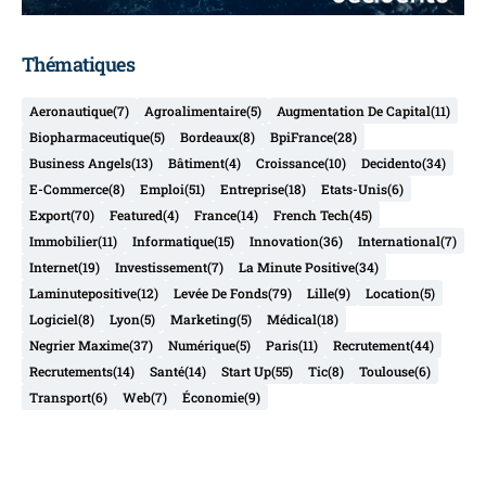
Thématiques
Aeronautique
(7)
Agroalimentaire
(5)
Augmentation De Capital
(11)
Biopharmaceutique
(5)
Bordeaux
(8)
BpiFrance
(28)
Business Angels
(13)
Bâtiment
(4)
Croissance
(10)
Decidento
(34)
E-Commerce
(8)
Emploi
(51)
Entreprise
(18)
Etats-Unis
(6)
Export
(70)
Featured
(4)
France
(14)
French Tech
(45)
Immobilier
(11)
Informatique
(15)
Innovation
(36)
International
(7)
Internet
(19)
Investissement
(7)
La Minute Positive
(34)
Laminutepositive
(12)
Levée De Fonds
(79)
Lille
(9)
Location
(5)
Logiciel
(8)
Lyon
(5)
Marketing
(5)
Médical
(18)
Negrier Maxime
(37)
Numérique
(5)
Paris
(11)
Recrutement
(44)
Recrutements
(14)
Santé
(14)
Start Up
(55)
Tic
(8)
Toulouse
(6)
Transport
(6)
Web
(7)
Économie
(9)