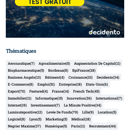
Thématiques
Aeronautique
(7)
Agroalimentaire
(5)
Augmentation De Capital
(11)
Biopharmaceutique
(5)
Bordeaux
(8)
BpiFrance
(28)
Business Angels
(13)
Bâtiment
(4)
Croissance
(10)
Decidento
(34)
E-Commerce
(8)
Emploi
(51)
Entreprise
(18)
Etats-Unis
(6)
Export
(70)
Featured
(4)
France
(14)
French Tech
(45)
Immobilier
(11)
Informatique
(15)
Innovation
(36)
International
(7)
Internet
(19)
Investissement
(7)
La Minute Positive
(34)
Laminutepositive
(12)
Levée De Fonds
(79)
Lille
(9)
Location
(5)
Logiciel
(8)
Lyon
(5)
Marketing
(5)
Médical
(18)
Negrier Maxime
(37)
Numérique
(5)
Paris
(11)
Recrutement
(44)