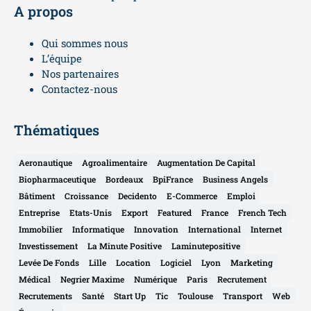
A propos
Qui sommes nous
L’équipe
Nos partenaires
Contactez-nous
Thématiques
Aeronautique
Agroalimentaire
Augmentation De Capital
Biopharmaceutique
Bordeaux
BpiFrance
Business Angels
Bâtiment
Croissance
Decidento
E-Commerce
Emploi
Entreprise
Etats-Unis
Export
Featured
France
French Tech
Immobilier
Informatique
Innovation
International
Internet
Investissement
La Minute Positive
Laminutepositive
Levée De Fonds
Lille
Location
Logiciel
Lyon
Marketing
Médical
Negrier Maxime
Numérique
Paris
Recrutement
Recrutements
Santé
Start Up
Tic
Toulouse
Transport
Web