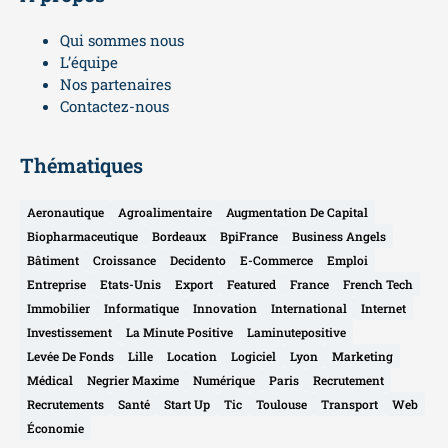
Qui sommes nous
L’équipe
Nos partenaires
Contactez-nous
Thématiques
Aeronautique
Agroalimentaire
Augmentation De Capital
Biopharmaceutique
Bordeaux
BpiFrance
Business Angels
Bâtiment
Croissance
Decidento
E-Commerce
Emploi
Entreprise
Etats-Unis
Export
Featured
France
French Tech
Immobilier
Informatique
Innovation
International
Internet
Investissement
La Minute Positive
Laminutepositive
Levée De Fonds
Lille
Location
Logiciel
Lyon
Marketing
Médical
Negrier Maxime
Numérique
Paris
Recrutement
Recrutements
Santé
Start Up
Tic
Toulouse
Transport
Web
Économie