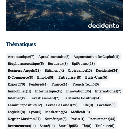
Thématiques
Aeronautique
(7)
Agroalimentaire
(5)
Augmentation De Capital
(11)
Biopharmaceutique
(5)
Bordeaux
(8)
BpiFrance
(28)
Business Angels
(13)
Bâtiment
(4)
Croissance
(10)
Decidento
(34)
E-Commerce
(8)
Emploi
(51)
Entreprise
(18)
Etats-Unis
(6)
Export
(70)
Featured
(4)
France
(14)
French Tech
(45)
Immobilier
(11)
Informatique
(15)
Innovation
(36)
International
(7)
Internet
(19)
Investissement
(7)
La Minute Positive
(34)
Laminutepositive
(12)
Levée De Fonds
(79)
Lille
(9)
Location
(5)
Logiciel
(8)
Lyon
(5)
Marketing
(5)
Médical
(18)
Negrier Maxime
(37)
Numérique
(5)
Paris
(11)
Recrutement
(44)
Recrutements
(14)
Santé
(14)
Start Up
(55)
Tic
(8)
Toulouse
(6)