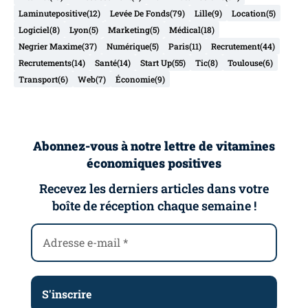
Laminutepositive
(12)
Levée De Fonds
(79)
Lille
(9)
Location
(5)
Logiciel
(8)
Lyon
(5)
Marketing
(5)
Médical
(18)
Negrier Maxime
(37)
Numérique
(5)
Paris
(11)
Recrutement
(44)
Recrutements
(14)
Santé
(14)
Start Up
(55)
Tic
(8)
Toulouse
(6)
Transport
(6)
Web
(7)
Économie
(9)
Abonnez-vous à notre lettre de vitamines
économiques positives
Recevez les derniers articles dans votre
boîte de réception chaque semaine !