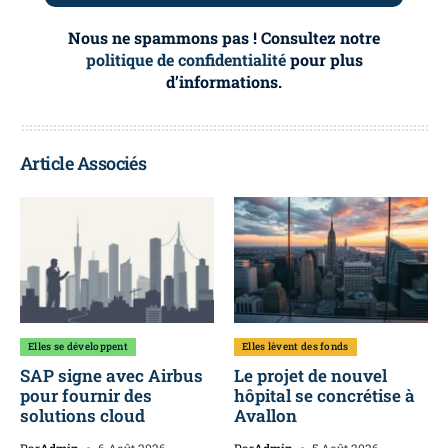
Nous ne spammons pas ! Consultez notre
politique de confidentialité
pour plus
d’informations.
Article Associés
Elles se développent
Elles lèvent des fonds
SAP signe avec Airbus
Le projet de nouvel
pour fournir des
hôpital se concrétise à
solutions cloud
Avallon
Par
Admin
6 Août 2026
Par
Admin
5 Août 2026