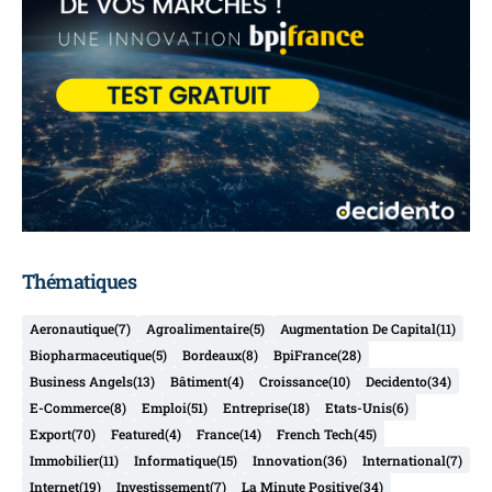
Thématiques
Aeronautique
(7)
Agroalimentaire
(5)
Augmentation De Capital
(11)
Biopharmaceutique
(5)
Bordeaux
(8)
BpiFrance
(28)
Business Angels
(13)
Bâtiment
(4)
Croissance
(10)
Decidento
(34)
E-Commerce
(8)
Emploi
(51)
Entreprise
(18)
Etats-Unis
(6)
Export
(70)
Featured
(4)
France
(14)
French Tech
(45)
Immobilier
(11)
Informatique
(15)
Innovation
(36)
International
(7)
Internet
(19)
Investissement
(7)
La Minute Positive
(34)