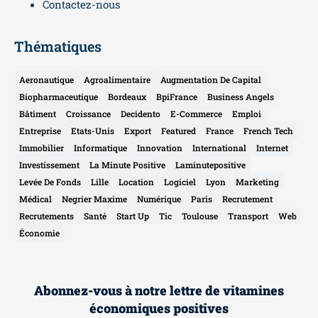
Contactez-nous
Thématiques
Aeronautique
Agroalimentaire
Augmentation De Capital
Biopharmaceutique
Bordeaux
BpiFrance
Business Angels
Bâtiment
Croissance
Decidento
E-Commerce
Emploi
Entreprise
Etats-Unis
Export
Featured
France
French Tech
Immobilier
Informatique
Innovation
International
Internet
Investissement
La Minute Positive
Laminutepositive
Levée De Fonds
Lille
Location
Logiciel
Lyon
Marketing
Médical
Negrier Maxime
Numérique
Paris
Recrutement
Recrutements
Santé
Start Up
Tic
Toulouse
Transport
Web
Économie
Abonnez-vous à notre lettre de vitamines
économiques positives