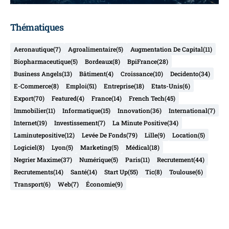
Thématiques
Aeronautique
(7)
Agroalimentaire
(5)
Augmentation De Capital
(11)
Biopharmaceutique
(5)
Bordeaux
(8)
BpiFrance
(28)
Business Angels
(13)
Bâtiment
(4)
Croissance
(10)
Decidento
(34)
E-Commerce
(8)
Emploi
(51)
Entreprise
(18)
Etats-Unis
(6)
Export
(70)
Featured
(4)
France
(14)
French Tech
(45)
Immobilier
(11)
Informatique
(15)
Innovation
(36)
International
(7)
Internet
(19)
Investissement
(7)
La Minute Positive
(34)
Laminutepositive
(12)
Levée De Fonds
(79)
Lille
(9)
Location
(5)
Logiciel
(8)
Lyon
(5)
Marketing
(5)
Médical
(18)
Negrier Maxime
(37)
Numérique
(5)
Paris
(11)
Recrutement
(44)
Recrutements
(14)
Santé
(14)
Start Up
(55)
Tic
(8)
Toulouse
(6)
Transport
(6)
Web
(7)
Économie
(9)