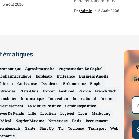
et de renforcement de...
5 Août 2026
Par
Admin
5 Août 2026
hématiques
v
eronautique
Agroalimentaire
Augmentation De Capital
iopharmaceutique
Bordeaux
BpiFrance
Business Angels
Re
âtiment
Croissance
Decidento
E-Commerce
Emploi
ntreprise
Etats-Unis
Export
Featured
France
French Tech
mmobilier
Informatique
Innovation
International
Internet
nvestissement
La Minute Positive
Laminutepositive
evée De Fonds
Lille
Location
Logiciel
Lyon
Marketing
édical
Negrier Maxime
Numérique
Paris
Recrutement
ecrutements
Santé
Start Up
Tic
Toulouse
Transport
Web
conomie