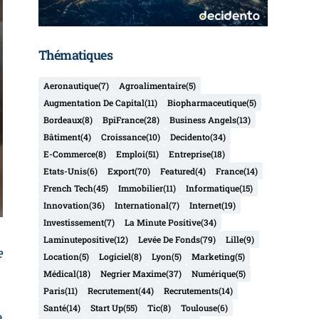
Thématiques
Aeronautique
(7)
Agroalimentaire
(5)
Augmentation De Capital
(11)
Biopharmaceutique
(5)
Bordeaux
(8)
BpiFrance
(28)
Business Angels
(13)
Bâtiment
(4)
Croissance
(10)
Decidento
(34)
E-Commerce
(8)
Emploi
(51)
Entreprise
(18)
Etats-Unis
(6)
Export
(70)
Featured
(4)
France
(14)
French Tech
(45)
Immobilier
(11)
Informatique
(15)
Innovation
(36)
International
(7)
Internet
(19)
Investissement
(7)
La Minute Positive
(34)
Laminutepositive
(12)
Levée De Fonds
(79)
Lille
(9)
e
Location
(5)
Logiciel
(8)
Lyon
(5)
Marketing
(5)
Médical
(18)
Negrier Maxime
(37)
Numérique
(5)
Paris
(11)
Recrutement
(44)
Recrutements
(14)
Santé
(14)
Start Up
(55)
Tic
(8)
Toulouse
(6)
e