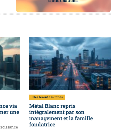
d’informations.
Elles lèvent des fonds
nce via
Métal Blanc repris
ener une
intégralement par son
management et la famille
fondatrice
croissance