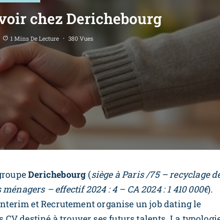
rvoir chez Derichebourg
1 Mins De Lecture
380 Vues
 groupe
Derichebourg
(
siège à Paris /75 – recyclage d
ménagers – effectif 2024 : 4 – CA 2024 : 1 410 000€
).
 Interim et Recrutement organise un job dating le
V destiné à trouver ses futurs talents. La typologi