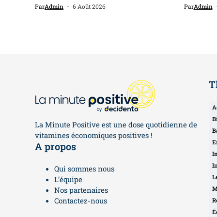
Par
Admin
6 Août 2026
Par
Admin
T
A
B
La Minute Positive est une dose quotidienne de
B
vitamines économiques positives !
E
A propos
I
I
Qui sommes nous
L
L’équipe
M
Nos partenaires
Contactez-nous
R
É