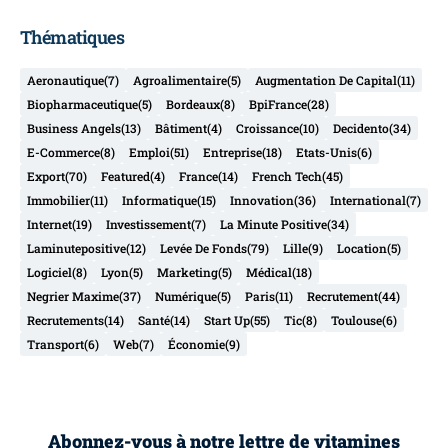
Thématiques
Aeronautique
(7)
Agroalimentaire
(5)
Augmentation De Capital
(11)
Biopharmaceutique
(5)
Bordeaux
(8)
BpiFrance
(28)
Business Angels
(13)
Bâtiment
(4)
Croissance
(10)
Decidento
(34)
E-Commerce
(8)
Emploi
(51)
Entreprise
(18)
Etats-Unis
(6)
Export
(70)
Featured
(4)
France
(14)
French Tech
(45)
Immobilier
(11)
Informatique
(15)
Innovation
(36)
International
(7)
Internet
(19)
Investissement
(7)
La Minute Positive
(34)
Laminutepositive
(12)
Levée De Fonds
(79)
Lille
(9)
Location
(5)
Logiciel
(8)
Lyon
(5)
Marketing
(5)
Médical
(18)
Negrier Maxime
(37)
Numérique
(5)
Paris
(11)
Recrutement
(44)
Recrutements
(14)
Santé
(14)
Start Up
(55)
Tic
(8)
Toulouse
(6)
Transport
(6)
Web
(7)
Économie
(9)
Abonnez-vous à notre lettre de vitamines