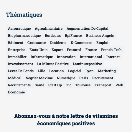
Thématiques
Aeronautique
Agroalimentaire
Augmentation De Capital
Biopharmaceutique
Bordeaux
BpiFrance
Business Angels
Bâtiment
Croissance
Decidento
E-Commerce
Emploi
Entreprise
Etats-Unis
Export
Featured
France
French Tech
Immobilier
Informatique
Innovation
International
Internet
Investissement
La Minute Positive
Laminutepositive
Levée De Fonds
Lille
Location
Logiciel
Lyon
Marketing
Médical
Negrier Maxime
Numérique
Paris
Recrutement
Recrutements
Santé
Start Up
Tic
Toulouse
Transport
Web
Économie
Abonnez-vous à notre lettre de vitamines
économiques positives