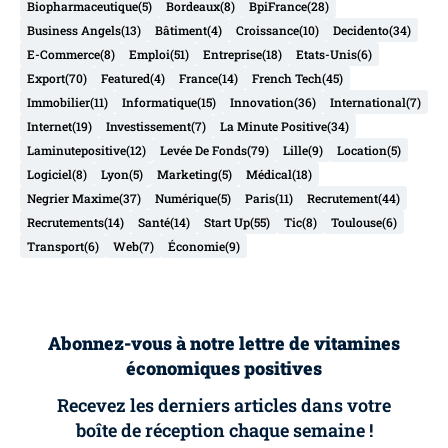
Biopharmaceutique
(5)
Bordeaux
(8)
BpiFrance
(28)
Business Angels
(13)
Bâtiment
(4)
Croissance
(10)
Decidento
(34)
E-Commerce
(8)
Emploi
(51)
Entreprise
(18)
Etats-Unis
(6)
Export
(70)
Featured
(4)
France
(14)
French Tech
(45)
Immobilier
(11)
Informatique
(15)
Innovation
(36)
International
(7)
Internet
(19)
Investissement
(7)
La Minute Positive
(34)
Laminutepositive
(12)
Levée De Fonds
(79)
Lille
(9)
Location
(5)
Logiciel
(8)
Lyon
(5)
Marketing
(5)
Médical
(18)
Negrier Maxime
(37)
Numérique
(5)
Paris
(11)
Recrutement
(44)
Recrutements
(14)
Santé
(14)
Start Up
(55)
Tic
(8)
Toulouse
(6)
Transport
(6)
Web
(7)
Économie
(9)
Abonnez-vous à notre lettre de vitamines
économiques positives
Recevez les derniers articles dans votre
boîte de réception chaque semaine !