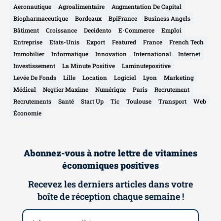
Aeronautique
Agroalimentaire
Augmentation De Capital
Biopharmaceutique
Bordeaux
BpiFrance
Business Angels
Bâtiment
Croissance
Decidento
E-Commerce
Emploi
Entreprise
Etats-Unis
Export
Featured
France
French Tech
Immobilier
Informatique
Innovation
International
Internet
Investissement
La Minute Positive
Laminutepositive
Levée De Fonds
Lille
Location
Logiciel
Lyon
Marketing
Médical
Negrier Maxime
Numérique
Paris
Recrutement
Recrutements
Santé
Start Up
Tic
Toulouse
Transport
Web
Économie
Abonnez-vous à notre lettre de vitamines
économiques positives
Recevez les derniers articles dans votre
boîte de réception chaque semaine !