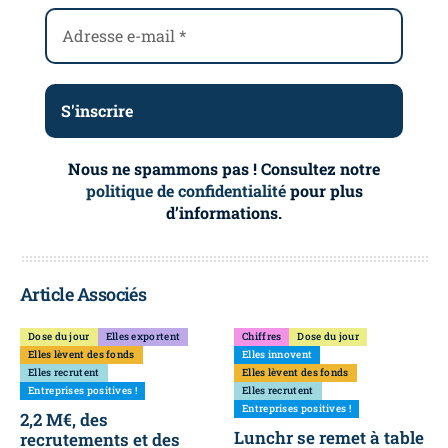
Nous ne spammons pas ! Consultez notre
politique de confidentialité
pour plus
d’informations.
Article Associés
Dose du jour
Elles exportent
Chiffres
Dose du jour
Elles lèvent des fonds
Elles innovent
Elles recrutent
Elles lèvent des fonds
Entreprises positives !
Elles recrutent
Entreprises positives !
2,2 M€, des
Lunchr se remet à table
recrutements et des