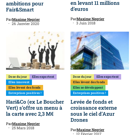
en levant 11 millions
ambitions pour
d’euros
Fair&Smart
Par
Maxime Negrier
Par
Maxime Negrier
3 Juin 2018
26 Janvier 2020
Dose du jour
Elles exportent
Dose du jour
Elles exportent
Elles innovent
Elles lèvent des fonds
Elles lèvent des fonds
Elles se développent
Entreprises positives !
Entreprises positives !
Hari&Co (ex Le Boucher
Levée de fonds et
Vert) s’offre un menu à
croissance externe
la carte avec 2,3 M€
sous le ciel d’Azur
Drones
Par
Maxime Negrier
25 Mars 2018
Par
Maxime Negrier
12 Février 2017