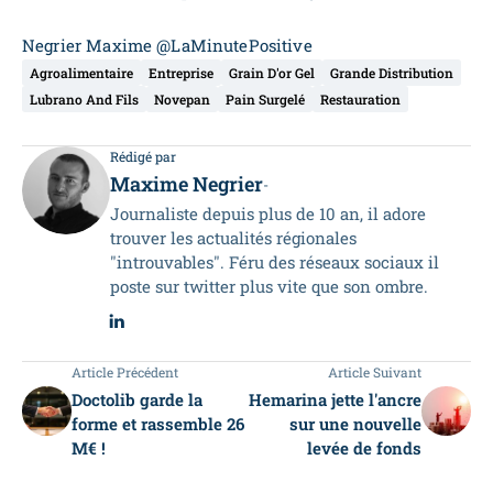
Negrier Maxime @LaMinutePositive
Agroalimentaire
Entreprise
Grain D'or Gel
Grande Distribution
Lubrano And Fils
Novepan
Pain Surgelé
Restauration
Rédigé par
Maxime Negrier
-
Journaliste depuis plus de 10 an, il adore
trouver les actualités régionales
"introuvables". Féru des réseaux sociaux il
poste sur twitter plus vite que son ombre.
Article Précédent
Article Suivant
Doctolib garde la
Hemarina jette l'ancre
forme et rassemble 26
sur une nouvelle
M€ !
levée de fonds