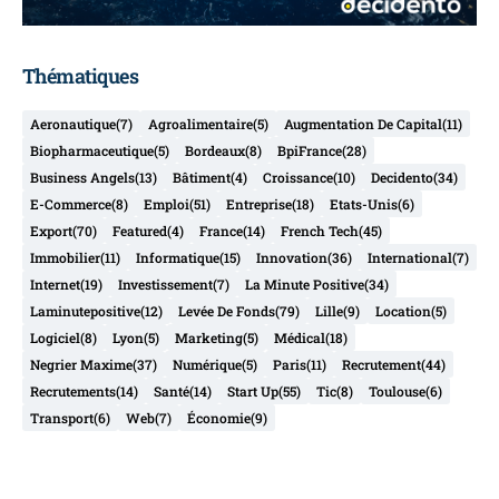
Thématiques
Aeronautique
(7)
Agroalimentaire
(5)
Augmentation De Capital
(11)
Biopharmaceutique
(5)
Bordeaux
(8)
BpiFrance
(28)
Business Angels
(13)
Bâtiment
(4)
Croissance
(10)
Decidento
(34)
E-Commerce
(8)
Emploi
(51)
Entreprise
(18)
Etats-Unis
(6)
Export
(70)
Featured
(4)
France
(14)
French Tech
(45)
Immobilier
(11)
Informatique
(15)
Innovation
(36)
International
(7)
Internet
(19)
Investissement
(7)
La Minute Positive
(34)
Laminutepositive
(12)
Levée De Fonds
(79)
Lille
(9)
Location
(5)
Logiciel
(8)
Lyon
(5)
Marketing
(5)
Médical
(18)
Negrier Maxime
(37)
Numérique
(5)
Paris
(11)
Recrutement
(44)
Recrutements
(14)
Santé
(14)
Start Up
(55)
Tic
(8)
Toulouse
(6)
Transport
(6)
Web
(7)
Économie
(9)