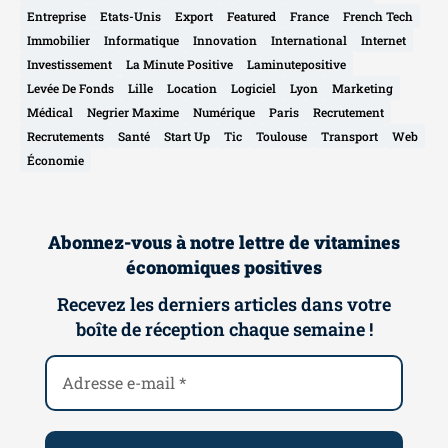
Entreprise
Etats-Unis
Export
Featured
France
French Tech
Immobilier
Informatique
Innovation
International
Internet
Investissement
La Minute Positive
Laminutepositive
Levée De Fonds
Lille
Location
Logiciel
Lyon
Marketing
Médical
Negrier Maxime
Numérique
Paris
Recrutement
Recrutements
Santé
Start Up
Tic
Toulouse
Transport
Web
Économie
Abonnez-vous à notre lettre de vitamines
économiques positives
Recevez les derniers articles dans votre
boîte de réception chaque semaine !