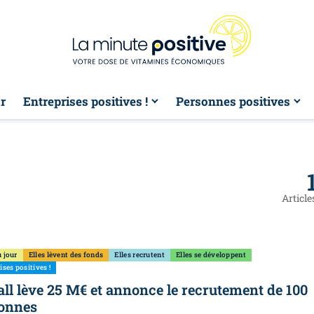
r
Entreprises positives !
Personnes positives
Article
 jour
Elles lèvent des fonds
Elles recrutent
Elles se développent
ises positives !
all lève 25 M€ et annonce le recrutement de 100
onnes