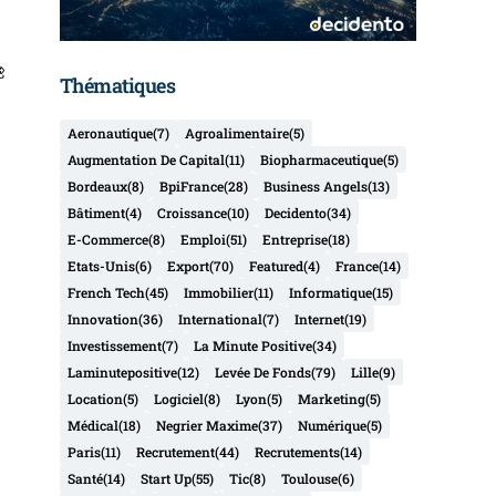
Thématiques
Aeronautique
(7)
Agroalimentaire
(5)
Augmentation De Capital
(11)
Biopharmaceutique
(5)
Bordeaux
(8)
BpiFrance
(28)
Business Angels
(13)
Bâtiment
(4)
Croissance
(10)
Decidento
(34)
E-Commerce
(8)
Emploi
(51)
Entreprise
(18)
Etats-Unis
(6)
Export
(70)
Featured
(4)
France
(14)
French Tech
(45)
Immobilier
(11)
Informatique
(15)
Innovation
(36)
International
(7)
Internet
(19)
Investissement
(7)
La Minute Positive
(34)
Laminutepositive
(12)
Levée De Fonds
(79)
Lille
(9)
Location
(5)
Logiciel
(8)
Lyon
(5)
Marketing
(5)
Médical
(18)
Negrier Maxime
(37)
Numérique
(5)
Paris
(11)
Recrutement
(44)
Recrutements
(14)
Santé
(14)
Start Up
(55)
Tic
(8)
Toulouse
(6)