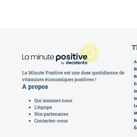
T
A
B
La Minute Positive est une dose quotidienne de
B
vitamines économiques positives !
E
A propos
I
I
Qui sommes nous
L
L’équipe
M
Nos partenaires
Contactez-nous
R
É