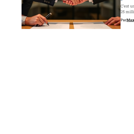
C’est u
25 mill
Par
Max