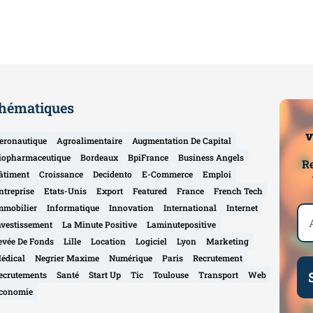
hématiques
v
eronautique
Agroalimentaire
Augmentation De Capital
iopharmaceutique
Bordeaux
BpiFrance
Business Angels
Re
âtiment
Croissance
Decidento
E-Commerce
Emploi
ntreprise
Etats-Unis
Export
Featured
France
French Tech
mmobilier
Informatique
Innovation
International
Internet
nvestissement
La Minute Positive
Laminutepositive
evée De Fonds
Lille
Location
Logiciel
Lyon
Marketing
édical
Negrier Maxime
Numérique
Paris
Recrutement
ecrutements
Santé
Start Up
Tic
Toulouse
Transport
Web
conomie