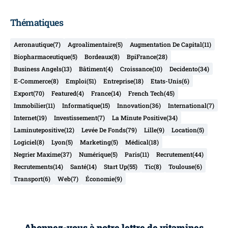
Thématiques
Aeronautique
(7)
Agroalimentaire
(5)
Augmentation De Capital
(11)
Biopharmaceutique
(5)
Bordeaux
(8)
BpiFrance
(28)
Business Angels
(13)
Bâtiment
(4)
Croissance
(10)
Decidento
(34)
E-Commerce
(8)
Emploi
(51)
Entreprise
(18)
Etats-Unis
(6)
Export
(70)
Featured
(4)
France
(14)
French Tech
(45)
Immobilier
(11)
Informatique
(15)
Innovation
(36)
International
(7)
Internet
(19)
Investissement
(7)
La Minute Positive
(34)
Laminutepositive
(12)
Levée De Fonds
(79)
Lille
(9)
Location
(5)
Logiciel
(8)
Lyon
(5)
Marketing
(5)
Médical
(18)
Negrier Maxime
(37)
Numérique
(5)
Paris
(11)
Recrutement
(44)
Recrutements
(14)
Santé
(14)
Start Up
(55)
Tic
(8)
Toulouse
(6)
Transport
(6)
Web
(7)
Économie
(9)
Abonnez-vous à notre lettre de vitamines