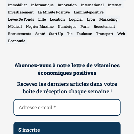
Immobilier
Informatique
Innovation
International
Internet
Investissement
La Minute Positive
Laminutepositive
Levée De Fonds
Lille
Location
Logiciel
Lyon
Marketing
Médical
Negrier Maxime
Numérique
Paris
Recrutement
Recrutements
Santé
Start Up
Tic
Toulouse
Transport
Web
Économie
Abonnez-vous à notre lettre de vitamines
économiques positives
Recevez les derniers articles dans votre
boîte de réception chaque semaine !