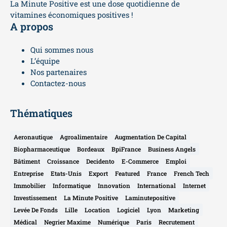
La Minute Positive est une dose quotidienne de
vitamines économiques positives !
A propos
Qui sommes nous
L’équipe
Nos partenaires
Contactez-nous
Thématiques
Aeronautique
Agroalimentaire
Augmentation De Capital
Biopharmaceutique
Bordeaux
BpiFrance
Business Angels
Bâtiment
Croissance
Decidento
E-Commerce
Emploi
Entreprise
Etats-Unis
Export
Featured
France
French Tech
Immobilier
Informatique
Innovation
International
Internet
Investissement
La Minute Positive
Laminutepositive
Levée De Fonds
Lille
Location
Logiciel
Lyon
Marketing
Médical
Negrier Maxime
Numérique
Paris
Recrutement