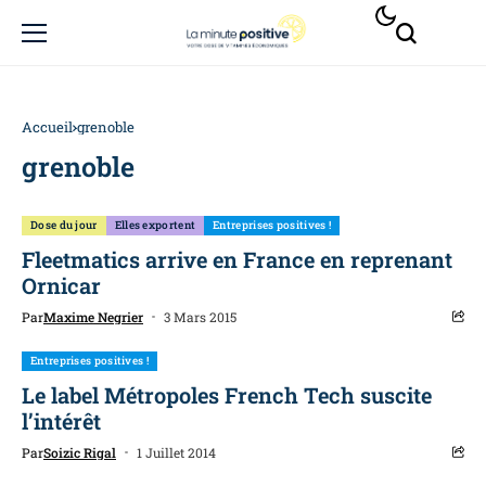
Accueil
grenoble
grenoble
Dose du jour
Elles exportent
Entreprises positives !
Fleetmatics arrive en France en reprenant
Ornicar
Par
Maxime Negrier
3 Mars 2015
Entreprises positives !
Le label Métropoles French Tech suscite
l’intérêt
Par
Soizic Rigal
1 Juillet 2014