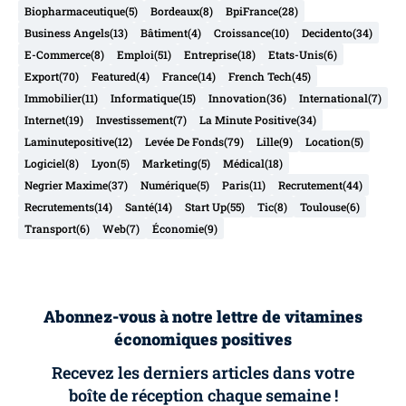
Biopharmaceutique
(5)
Bordeaux
(8)
BpiFrance
(28)
Business Angels
(13)
Bâtiment
(4)
Croissance
(10)
Decidento
(34)
E-Commerce
(8)
Emploi
(51)
Entreprise
(18)
Etats-Unis
(6)
Export
(70)
Featured
(4)
France
(14)
French Tech
(45)
Immobilier
(11)
Informatique
(15)
Innovation
(36)
International
(7)
Internet
(19)
Investissement
(7)
La Minute Positive
(34)
Laminutepositive
(12)
Levée De Fonds
(79)
Lille
(9)
Location
(5)
Logiciel
(8)
Lyon
(5)
Marketing
(5)
Médical
(18)
Negrier Maxime
(37)
Numérique
(5)
Paris
(11)
Recrutement
(44)
Recrutements
(14)
Santé
(14)
Start Up
(55)
Tic
(8)
Toulouse
(6)
Transport
(6)
Web
(7)
Économie
(9)
Abonnez-vous à notre lettre de vitamines
économiques positives
Recevez les derniers articles dans votre
boîte de réception chaque semaine !