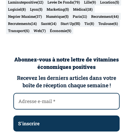
Laminutepositive
(12)
Levée De Fonds
(79)
Lille
(9)
Location
(5)
Logiciel
(8)
Lyon
(5)
Marketing
(5)
Médical
(18)
Negrier Maxime
(37)
Numérique
(5)
Paris
(11)
Recrutement
(44)
Recrutements
(14)
Santé
(14)
Start Up
(55)
Tic
(8)
Toulouse
(6)
Transport
(6)
Web
(7)
Économie
(9)
Abonnez-vous à notre lettre de vitamines
économiques positives
Recevez les derniers articles dans votre
boîte de réception chaque semaine !