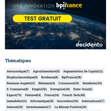
Thématiques
Aeronautique
(7)
Agroalimentaire
(5)
Augmentation De Capital
(11)
Biopharmaceutique
(5)
Bordeaux
(8)
BpiFrance
(28)
Business Angels
(13)
Bâtiment
(4)
Croissance
(10)
Decidento
(34)
E-Commerce
(8)
Emploi
(51)
Entreprise
(18)
Etats-Unis
(6)
Export
(70)
Featured
(4)
France
(14)
French Tech
(45)
Immobilier
(11)
Informatique
(15)
Innovation
(36)
International
(7)
Internet
(19)
Investissement
(7)
La Minute Positive
(34)