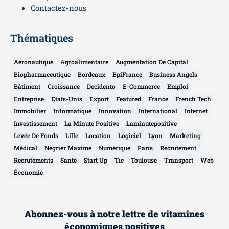
Contactez-nous
Thématiques
Aeronautique
Agroalimentaire
Augmentation De Capital
Biopharmaceutique
Bordeaux
BpiFrance
Business Angels
Bâtiment
Croissance
Decidento
E-Commerce
Emploi
Entreprise
Etats-Unis
Export
Featured
France
French Tech
Immobilier
Informatique
Innovation
International
Internet
Investissement
La Minute Positive
Laminutepositive
Levée De Fonds
Lille
Location
Logiciel
Lyon
Marketing
Médical
Negrier Maxime
Numérique
Paris
Recrutement
Recrutements
Santé
Start Up
Tic
Toulouse
Transport
Web
Économie
Abonnez-vous à notre lettre de vitamines
économiques positives