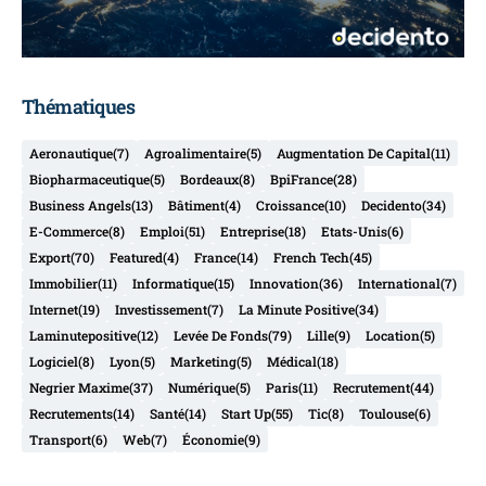
Thématiques
Aeronautique
(7)
Agroalimentaire
(5)
Augmentation De Capital
(11)
Biopharmaceutique
(5)
Bordeaux
(8)
BpiFrance
(28)
Business Angels
(13)
Bâtiment
(4)
Croissance
(10)
Decidento
(34)
E-Commerce
(8)
Emploi
(51)
Entreprise
(18)
Etats-Unis
(6)
Export
(70)
Featured
(4)
France
(14)
French Tech
(45)
Immobilier
(11)
Informatique
(15)
Innovation
(36)
International
(7)
Internet
(19)
Investissement
(7)
La Minute Positive
(34)
Laminutepositive
(12)
Levée De Fonds
(79)
Lille
(9)
Location
(5)
Logiciel
(8)
Lyon
(5)
Marketing
(5)
Médical
(18)
Negrier Maxime
(37)
Numérique
(5)
Paris
(11)
Recrutement
(44)
Recrutements
(14)
Santé
(14)
Start Up
(55)
Tic
(8)
Toulouse
(6)
Transport
(6)
Web
(7)
Économie
(9)