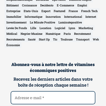
Bâtiment
Croissance
Decidento
E-Commerce
Emploi
Entreprise
Etats-Unis
Export
Featured
France
French Tech
Immobilier
Informatique
Innovation
International
Internet
Investissement
La Minute Positive
Laminutepositive
Levée De Fonds
Lille
Location
Logiciel
Lyon
Marketing
Médical
Negrier Maxime
Numérique
Paris
Recrutement
Recrutements
Santé
Start Up
Tic
Toulouse
Transport
Web
Économie
Abonnez-vous à notre lettre de vitamines
économiques positives
Recevez les derniers articles dans votre
boîte de réception chaque semaine !