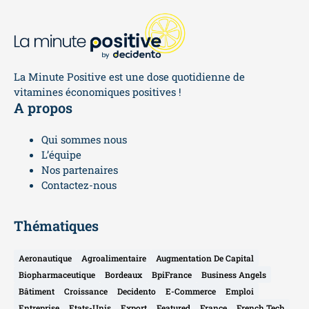
La Minute Positive est une dose quotidienne de
vitamines économiques positives !
A propos
Qui sommes nous
L’équipe
Nos partenaires
Contactez-nous
Thématiques
Aeronautique
Agroalimentaire
Augmentation De Capital
Biopharmaceutique
Bordeaux
BpiFrance
Business Angels
Bâtiment
Croissance
Decidento
E-Commerce
Emploi
Entreprise
Etats-Unis
Export
Featured
France
French Tech