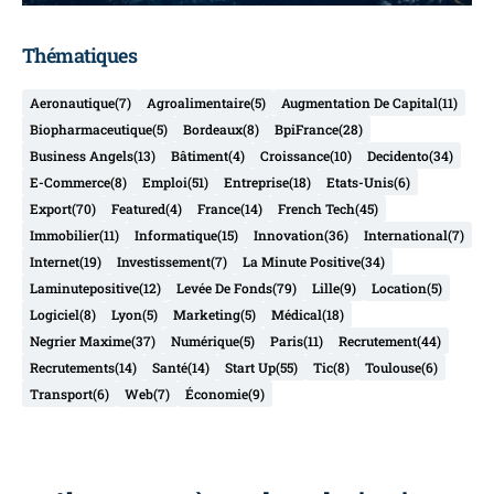
Thématiques
Aeronautique
(7)
Agroalimentaire
(5)
Augmentation De Capital
(11)
Biopharmaceutique
(5)
Bordeaux
(8)
BpiFrance
(28)
Business Angels
(13)
Bâtiment
(4)
Croissance
(10)
Decidento
(34)
E-Commerce
(8)
Emploi
(51)
Entreprise
(18)
Etats-Unis
(6)
Export
(70)
Featured
(4)
France
(14)
French Tech
(45)
Immobilier
(11)
Informatique
(15)
Innovation
(36)
International
(7)
Internet
(19)
Investissement
(7)
La Minute Positive
(34)
Laminutepositive
(12)
Levée De Fonds
(79)
Lille
(9)
Location
(5)
Logiciel
(8)
Lyon
(5)
Marketing
(5)
Médical
(18)
Negrier Maxime
(37)
Numérique
(5)
Paris
(11)
Recrutement
(44)
Recrutements
(14)
Santé
(14)
Start Up
(55)
Tic
(8)
Toulouse
(6)
Transport
(6)
Web
(7)
Économie
(9)