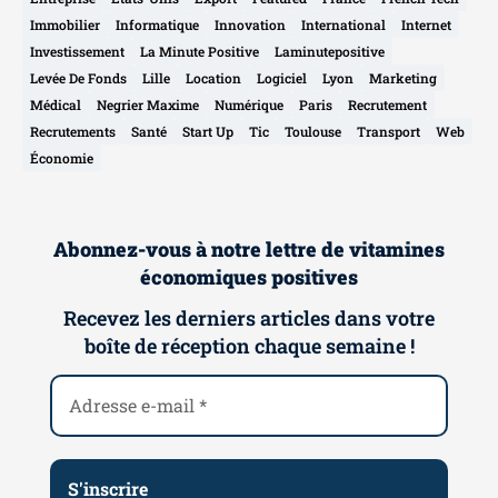
Immobilier
Informatique
Innovation
International
Internet
Investissement
La Minute Positive
Laminutepositive
Levée De Fonds
Lille
Location
Logiciel
Lyon
Marketing
Médical
Negrier Maxime
Numérique
Paris
Recrutement
Recrutements
Santé
Start Up
Tic
Toulouse
Transport
Web
Économie
Abonnez-vous à notre lettre de vitamines
économiques positives
Recevez les derniers articles dans votre
boîte de réception chaque semaine !