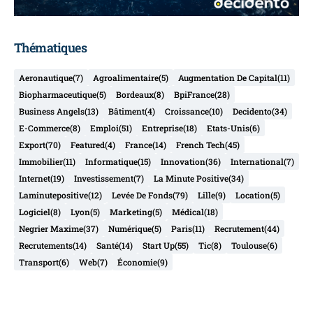
Thématiques
Aeronautique
(7)
Agroalimentaire
(5)
Augmentation De Capital
(11)
Biopharmaceutique
(5)
Bordeaux
(8)
BpiFrance
(28)
Business Angels
(13)
Bâtiment
(4)
Croissance
(10)
Decidento
(34)
E-Commerce
(8)
Emploi
(51)
Entreprise
(18)
Etats-Unis
(6)
Export
(70)
Featured
(4)
France
(14)
French Tech
(45)
Immobilier
(11)
Informatique
(15)
Innovation
(36)
International
(7)
Internet
(19)
Investissement
(7)
La Minute Positive
(34)
Laminutepositive
(12)
Levée De Fonds
(79)
Lille
(9)
Location
(5)
Logiciel
(8)
Lyon
(5)
Marketing
(5)
Médical
(18)
Negrier Maxime
(37)
Numérique
(5)
Paris
(11)
Recrutement
(44)
Recrutements
(14)
Santé
(14)
Start Up
(55)
Tic
(8)
Toulouse
(6)
Transport
(6)
Web
(7)
Économie
(9)