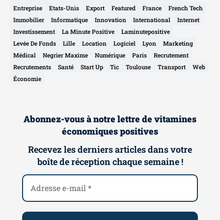
Entreprise
Etats-Unis
Export
Featured
France
French Tech
Immobilier
Informatique
Innovation
International
Internet
Investissement
La Minute Positive
Laminutepositive
Levée De Fonds
Lille
Location
Logiciel
Lyon
Marketing
Médical
Negrier Maxime
Numérique
Paris
Recrutement
Recrutements
Santé
Start Up
Tic
Toulouse
Transport
Web
Économie
Abonnez-vous à notre lettre de vitamines
économiques positives
Recevez les derniers articles dans votre
boîte de réception chaque semaine !