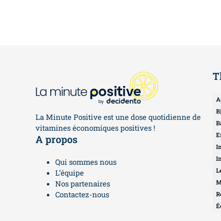
T
A
B
La Minute Positive est une dose quotidienne de
B
vitamines économiques positives !
E
A propos
I
I
Qui sommes nous
L
L’équipe
M
Nos partenaires
Contactez-nous
R
É