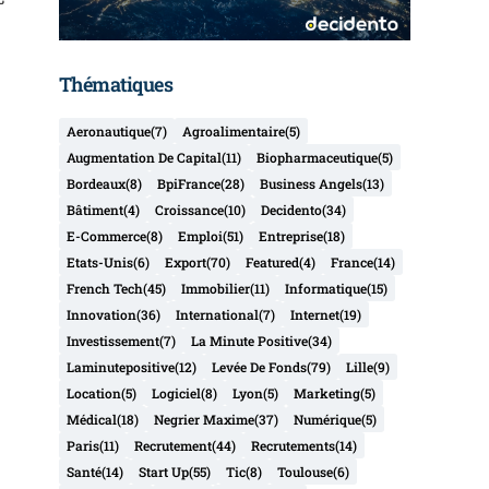
Thématiques
Aeronautique
(7)
Agroalimentaire
(5)
Augmentation De Capital
(11)
Biopharmaceutique
(5)
Bordeaux
(8)
BpiFrance
(28)
Business Angels
(13)
Bâtiment
(4)
Croissance
(10)
Decidento
(34)
E-Commerce
(8)
Emploi
(51)
Entreprise
(18)
Etats-Unis
(6)
Export
(70)
Featured
(4)
France
(14)
French Tech
(45)
Immobilier
(11)
Informatique
(15)
Innovation
(36)
International
(7)
Internet
(19)
Investissement
(7)
La Minute Positive
(34)
Laminutepositive
(12)
Levée De Fonds
(79)
Lille
(9)
Location
(5)
Logiciel
(8)
Lyon
(5)
Marketing
(5)
Médical
(18)
Negrier Maxime
(37)
Numérique
(5)
Paris
(11)
Recrutement
(44)
Recrutements
(14)
Santé
(14)
Start Up
(55)
Tic
(8)
Toulouse
(6)