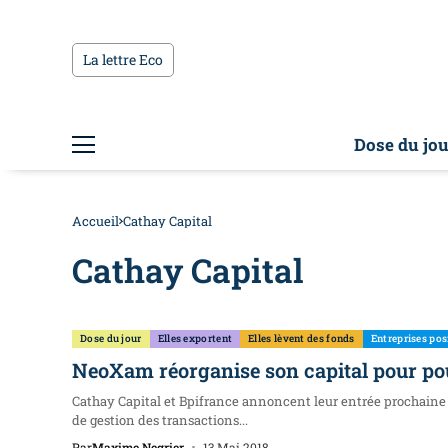
La lettre Eco
Dose du jou
Accueil
Cathay Capital
Cathay Capital
Dose du jour
Elles exportent
Elles lèvent des fonds
Entreprises posi
NeoXam réorganise son capital pour po
Cathay Capital et Bpifrance annoncent leur entrée prochaine
de gestion des transactions...
Par
Maxime Negrier
13 Mai 2018