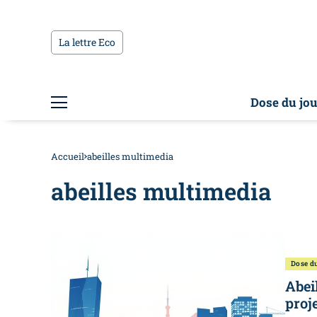
La lettre Eco
Dose du jou
Accueil
abeilles multimedia
abeilles multimedia
Dose du
Abei
proj