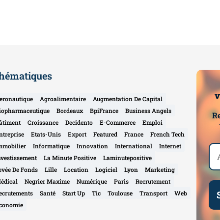
hématiques
v
eronautique
Agroalimentaire
Augmentation De Capital
iopharmaceutique
Bordeaux
BpiFrance
Business Angels
Re
âtiment
Croissance
Decidento
E-Commerce
Emploi
ntreprise
Etats-Unis
Export
Featured
France
French Tech
mmobilier
Informatique
Innovation
International
Internet
nvestissement
La Minute Positive
Laminutepositive
evée De Fonds
Lille
Location
Logiciel
Lyon
Marketing
édical
Negrier Maxime
Numérique
Paris
Recrutement
ecrutements
Santé
Start Up
Tic
Toulouse
Transport
Web
conomie