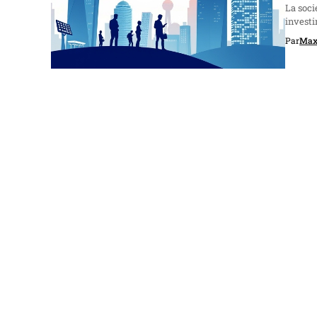
La soci
investi
Par
Max