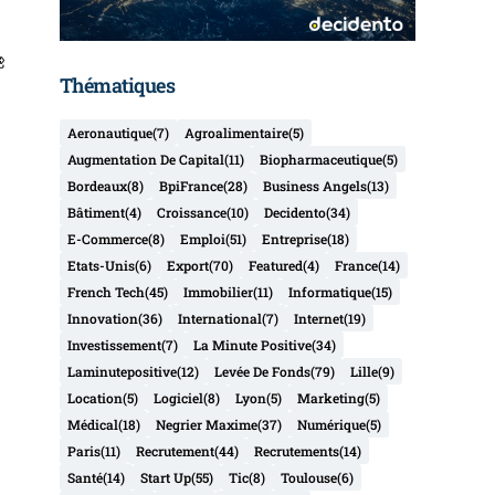
Thématiques
Aeronautique
(7)
Agroalimentaire
(5)
Augmentation De Capital
(11)
Biopharmaceutique
(5)
Bordeaux
(8)
BpiFrance
(28)
Business Angels
(13)
Bâtiment
(4)
Croissance
(10)
Decidento
(34)
E-Commerce
(8)
Emploi
(51)
Entreprise
(18)
Etats-Unis
(6)
Export
(70)
Featured
(4)
France
(14)
French Tech
(45)
Immobilier
(11)
Informatique
(15)
Innovation
(36)
International
(7)
Internet
(19)
Investissement
(7)
La Minute Positive
(34)
Laminutepositive
(12)
Levée De Fonds
(79)
Lille
(9)
Location
(5)
Logiciel
(8)
Lyon
(5)
Marketing
(5)
Médical
(18)
Negrier Maxime
(37)
Numérique
(5)
Paris
(11)
Recrutement
(44)
Recrutements
(14)
Santé
(14)
Start Up
(55)
Tic
(8)
Toulouse
(6)