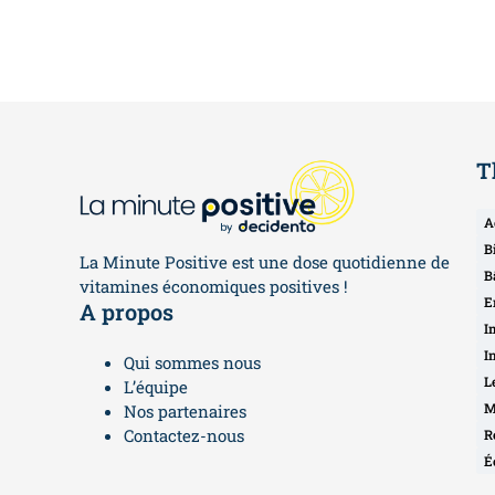
T
A
B
La Minute Positive est une dose quotidienne de
B
vitamines économiques positives !
E
A propos
I
I
Qui sommes nous
L
L’équipe
M
Nos partenaires
Contactez-nous
R
É