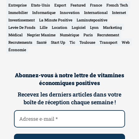
Entreprise
Etats-Unis
Export
Featured
France
French Tech
Immobilier
Informatique
Innovation
International
Internet
Investissement
La Minute Positive
Laminutepositive
Levée De Fonds
Lille
Location
Logiciel
Lyon
Marketing
Médical
Negrier Maxime
Numérique
Paris
Recrutement
Recrutements
Santé
Start Up
Tic
Toulouse
Transport
Web
Économie
Abonnez-vous à notre lettre de vitamines
économiques positives
Recevez les derniers articles dans votre
boîte de réception chaque semaine !