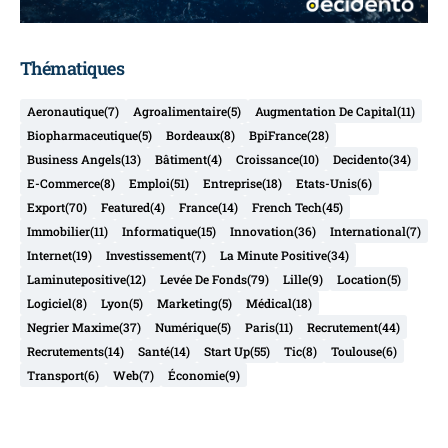
Thématiques
Aeronautique
(7)
Agroalimentaire
(5)
Augmentation De Capital
(11)
Biopharmaceutique
(5)
Bordeaux
(8)
BpiFrance
(28)
Business Angels
(13)
Bâtiment
(4)
Croissance
(10)
Decidento
(34)
E-Commerce
(8)
Emploi
(51)
Entreprise
(18)
Etats-Unis
(6)
Export
(70)
Featured
(4)
France
(14)
French Tech
(45)
Immobilier
(11)
Informatique
(15)
Innovation
(36)
International
(7)
Internet
(19)
Investissement
(7)
La Minute Positive
(34)
Laminutepositive
(12)
Levée De Fonds
(79)
Lille
(9)
Location
(5)
Logiciel
(8)
Lyon
(5)
Marketing
(5)
Médical
(18)
Negrier Maxime
(37)
Numérique
(5)
Paris
(11)
Recrutement
(44)
Recrutements
(14)
Santé
(14)
Start Up
(55)
Tic
(8)
Toulouse
(6)
Transport
(6)
Web
(7)
Économie
(9)