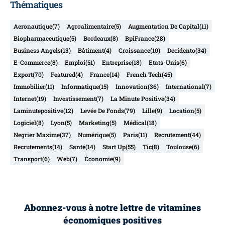
Thématiques
Aeronautique
(7)
Agroalimentaire
(5)
Augmentation De Capital
(11)
Biopharmaceutique
(5)
Bordeaux
(8)
BpiFrance
(28)
Business Angels
(13)
Bâtiment
(4)
Croissance
(10)
Decidento
(34)
E-Commerce
(8)
Emploi
(51)
Entreprise
(18)
Etats-Unis
(6)
Export
(70)
Featured
(4)
France
(14)
French Tech
(45)
Immobilier
(11)
Informatique
(15)
Innovation
(36)
International
(7)
Internet
(19)
Investissement
(7)
La Minute Positive
(34)
Laminutepositive
(12)
Levée De Fonds
(79)
Lille
(9)
Location
(5)
Logiciel
(8)
Lyon
(5)
Marketing
(5)
Médical
(18)
Negrier Maxime
(37)
Numérique
(5)
Paris
(11)
Recrutement
(44)
Recrutements
(14)
Santé
(14)
Start Up
(55)
Tic
(8)
Toulouse
(6)
Transport
(6)
Web
(7)
Économie
(9)
Abonnez-vous à notre lettre de vitamines
économiques positives