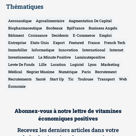
Thématiques
Aeronautique
Agroalimentaire
Augmentation De Capital
Biopharmaceutique
Bordeaux
BpiFrance
Business Angels
Bâtiment
Croissance
Decidento
E-Commerce
Emploi
Entreprise
Etats-Unis
Export
Featured
France
French Tech
Immobilier
Informatique
Innovation
International
Internet
Investissement
La Minute Positive
Laminutepositive
Levée De Fonds
Lille
Location
Logiciel
Lyon
Marketing
Médical
Negrier Maxime
Numérique
Paris
Recrutement
Recrutements
Santé
Start Up
Tic
Toulouse
Transport
Web
Économie
Abonnez-vous à notre lettre de vitamines
économiques positives
Recevez les derniers articles dans votre