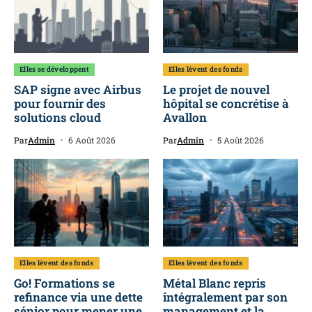
Elles se développent
Elles lèvent des fonds
SAP signe avec Airbus
Le projet de nouvel
pour fournir des
hôpital se concrétise à
solutions cloud
Avallon
Par
Admin
6 Août 2026
Par
Admin
5 Août 2026
Elles lèvent des fonds
Elles lèvent des fonds
Go! Formations se
Métal Blanc repris
refinance via une dette
intégralement par son
sénior pour mener une
management et la