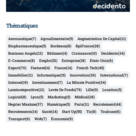
Thématiques
Aeronautique
(7)
Agroalimentaire
(5)
Augmentation De Capital
(11)
Biopharmaceutique
(5)
Bordeaux
(8)
BpiFrance
(28)
Business Angels
(13)
Bâtiment
(4)
Croissance
(10)
Decidento
(34)
E-Commerce
(8)
Emploi
(51)
Entreprise
(18)
Etats-Unis
(6)
Export
(70)
Featured
(4)
France
(14)
French Tech
(45)
Immobilier
(11)
Informatique
(15)
Innovation
(36)
International
(7)
Internet
(19)
Investissement
(7)
La Minute Positive
(34)
Laminutepositive
(12)
Levée De Fonds
(79)
Lille
(9)
Location
(5)
Logiciel
(8)
Lyon
(5)
Marketing
(5)
Médical
(18)
Negrier Maxime
(37)
Numérique
(5)
Paris
(11)
Recrutement
(44)
Recrutements
(14)
Santé
(14)
Start Up
(55)
Tic
(8)
Toulouse
(6)
Transport
(6)
Web
(7)
Économie
(9)