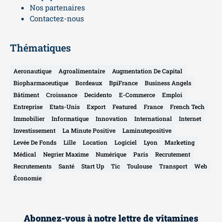
Nos partenaires
Contactez-nous
Thématiques
Aeronautique
Agroalimentaire
Augmentation De Capital
Biopharmaceutique
Bordeaux
BpiFrance
Business Angels
Bâtiment
Croissance
Decidento
E-Commerce
Emploi
Entreprise
Etats-Unis
Export
Featured
France
French Tech
Immobilier
Informatique
Innovation
International
Internet
Investissement
La Minute Positive
Laminutepositive
Levée De Fonds
Lille
Location
Logiciel
Lyon
Marketing
Médical
Negrier Maxime
Numérique
Paris
Recrutement
Recrutements
Santé
Start Up
Tic
Toulouse
Transport
Web
Économie
Abonnez-vous à notre lettre de vitamines