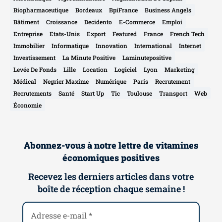
Biopharmaceutique
Bordeaux
BpiFrance
Business Angels
Bâtiment
Croissance
Decidento
E-Commerce
Emploi
Entreprise
Etats-Unis
Export
Featured
France
French Tech
Immobilier
Informatique
Innovation
International
Internet
Investissement
La Minute Positive
Laminutepositive
Levée De Fonds
Lille
Location
Logiciel
Lyon
Marketing
Médical
Negrier Maxime
Numérique
Paris
Recrutement
Recrutements
Santé
Start Up
Tic
Toulouse
Transport
Web
Économie
Abonnez-vous à notre lettre de vitamines
économiques positives
Recevez les derniers articles dans votre
boîte de réception chaque semaine !