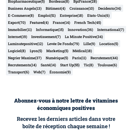
Biopharmaceutique
(5)
Bordeaux
(8)
BpiFrance
(28)
Business Angels
(13)
Bâtiment
(4)
Croissance
(10)
Decidento
(34)
E-Commerce
(8)
Emploi
(51)
Entreprise
(18)
Etats-Unis
(6)
Export
(70)
Featured
(4)
France
(14)
French Tech
(45)
Immobilier
(11)
Informatique
(15)
Innovation
(36)
International
(7)
Internet
(19)
Investissement
(7)
La Minute Positive
(34)
Laminutepositive
(12)
Levée De Fonds
(79)
Lille
(9)
Location
(5)
Logiciel
(8)
Lyon
(5)
Marketing
(5)
Médical
(18)
Negrier Maxime
(37)
Numérique
(5)
Paris
(11)
Recrutement
(44)
Recrutements
(14)
Santé
(14)
Start Up
(55)
Tic
(8)
Toulouse
(6)
Transport
(6)
Web
(7)
Économie
(9)
Abonnez-vous à notre lettre de vitamines
économiques positives
Recevez les derniers articles dans votre
boîte de réception chaque semaine !