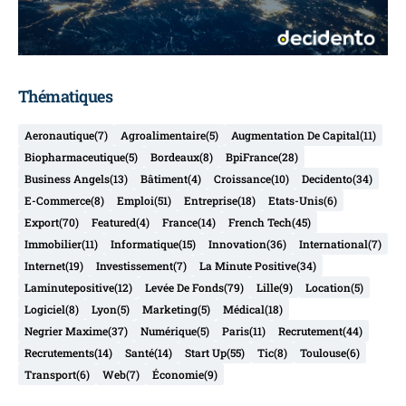
Thématiques
Aeronautique
(7)
Agroalimentaire
(5)
Augmentation De Capital
(11)
Biopharmaceutique
(5)
Bordeaux
(8)
BpiFrance
(28)
Business Angels
(13)
Bâtiment
(4)
Croissance
(10)
Decidento
(34)
E-Commerce
(8)
Emploi
(51)
Entreprise
(18)
Etats-Unis
(6)
Export
(70)
Featured
(4)
France
(14)
French Tech
(45)
Immobilier
(11)
Informatique
(15)
Innovation
(36)
International
(7)
Internet
(19)
Investissement
(7)
La Minute Positive
(34)
Laminutepositive
(12)
Levée De Fonds
(79)
Lille
(9)
Location
(5)
Logiciel
(8)
Lyon
(5)
Marketing
(5)
Médical
(18)
Negrier Maxime
(37)
Numérique
(5)
Paris
(11)
Recrutement
(44)
Recrutements
(14)
Santé
(14)
Start Up
(55)
Tic
(8)
Toulouse
(6)
Transport
(6)
Web
(7)
Économie
(9)