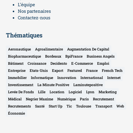
L’équipe
Nos partenaires
Contactez-nous
Thématiques
Aeronautique
Agroalimentaire
Augmentation De Capital
Biopharmaceutique
Bordeaux
BpiFrance
Business Angels
Bâtiment
Croissance
Decidento
E-Commerce
Emploi
Entreprise
Etats-Unis
Export
Featured
France
French Tech
Immobilier
Informatique
Innovation
International
Internet
Investissement
La Minute Positive
Laminutepositive
Levée De Fonds
Lille
Location
Logiciel
Lyon
Marketing
Médical
Negrier Maxime
Numérique
Paris
Recrutement
Recrutements
Santé
Start Up
Tic
Toulouse
Transport
Web
Économie