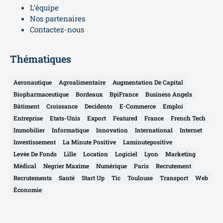
L’équipe
Nos partenaires
Contactez-nous
Thématiques
Aeronautique
Agroalimentaire
Augmentation De Capital
Biopharmaceutique
Bordeaux
BpiFrance
Business Angels
Bâtiment
Croissance
Decidento
E-Commerce
Emploi
Entreprise
Etats-Unis
Export
Featured
France
French Tech
Immobilier
Informatique
Innovation
International
Internet
Investissement
La Minute Positive
Laminutepositive
Levée De Fonds
Lille
Location
Logiciel
Lyon
Marketing
Médical
Negrier Maxime
Numérique
Paris
Recrutement
Recrutements
Santé
Start Up
Tic
Toulouse
Transport
Web
Économie