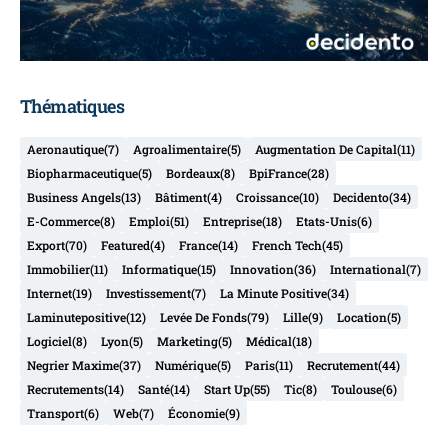
Thématiques
Aeronautique
(7)
Agroalimentaire
(5)
Augmentation De Capital
(11)
Biopharmaceutique
(5)
Bordeaux
(8)
BpiFrance
(28)
Business Angels
(13)
Bâtiment
(4)
Croissance
(10)
Decidento
(34)
E-Commerce
(8)
Emploi
(51)
Entreprise
(18)
Etats-Unis
(6)
Export
(70)
Featured
(4)
France
(14)
French Tech
(45)
Immobilier
(11)
Informatique
(15)
Innovation
(36)
International
(7)
Internet
(19)
Investissement
(7)
La Minute Positive
(34)
Laminutepositive
(12)
Levée De Fonds
(79)
Lille
(9)
Location
(5)
Logiciel
(8)
Lyon
(5)
Marketing
(5)
Médical
(18)
Negrier Maxime
(37)
Numérique
(5)
Paris
(11)
Recrutement
(44)
Recrutements
(14)
Santé
(14)
Start Up
(55)
Tic
(8)
Toulouse
(6)
Transport
(6)
Web
(7)
Économie
(9)