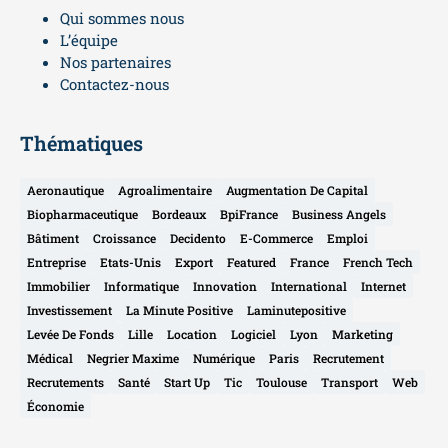
Qui sommes nous
L’équipe
Nos partenaires
Contactez-nous
Thématiques
Aeronautique
Agroalimentaire
Augmentation De Capital
Biopharmaceutique
Bordeaux
BpiFrance
Business Angels
Bâtiment
Croissance
Decidento
E-Commerce
Emploi
Entreprise
Etats-Unis
Export
Featured
France
French Tech
Immobilier
Informatique
Innovation
International
Internet
Investissement
La Minute Positive
Laminutepositive
Levée De Fonds
Lille
Location
Logiciel
Lyon
Marketing
Médical
Negrier Maxime
Numérique
Paris
Recrutement
Recrutements
Santé
Start Up
Tic
Toulouse
Transport
Web
Économie