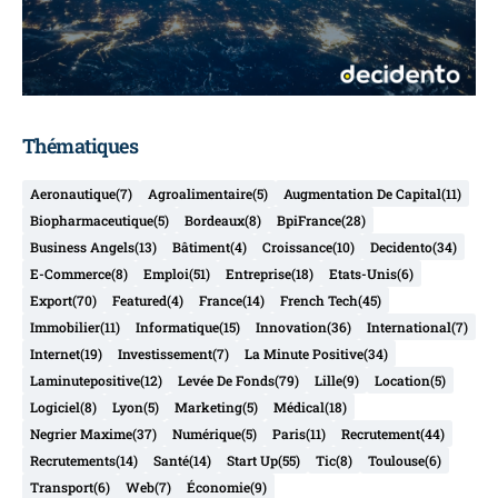
Thématiques
Aeronautique
(7)
Agroalimentaire
(5)
Augmentation De Capital
(11)
Biopharmaceutique
(5)
Bordeaux
(8)
BpiFrance
(28)
Business Angels
(13)
Bâtiment
(4)
Croissance
(10)
Decidento
(34)
E-Commerce
(8)
Emploi
(51)
Entreprise
(18)
Etats-Unis
(6)
Export
(70)
Featured
(4)
France
(14)
French Tech
(45)
Immobilier
(11)
Informatique
(15)
Innovation
(36)
International
(7)
Internet
(19)
Investissement
(7)
La Minute Positive
(34)
Laminutepositive
(12)
Levée De Fonds
(79)
Lille
(9)
Location
(5)
Logiciel
(8)
Lyon
(5)
Marketing
(5)
Médical
(18)
Negrier Maxime
(37)
Numérique
(5)
Paris
(11)
Recrutement
(44)
Recrutements
(14)
Santé
(14)
Start Up
(55)
Tic
(8)
Toulouse
(6)
Transport
(6)
Web
(7)
Économie
(9)