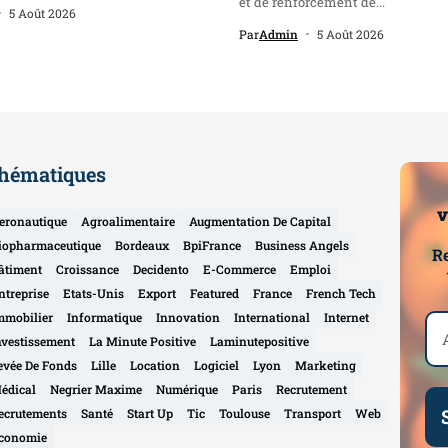
et de renforcement de...
5 Août 2026
Par
Admin
5 Août 2026
hématiques
v
eronautique
Agroalimentaire
Augmentation De Capital
iopharmaceutique
Bordeaux
BpiFrance
Business Angels
Re
âtiment
Croissance
Decidento
E-Commerce
Emploi
ntreprise
Etats-Unis
Export
Featured
France
French Tech
mmobilier
Informatique
Innovation
International
Internet
nvestissement
La Minute Positive
Laminutepositive
evée De Fonds
Lille
Location
Logiciel
Lyon
Marketing
édical
Negrier Maxime
Numérique
Paris
Recrutement
ecrutements
Santé
Start Up
Tic
Toulouse
Transport
Web
conomie