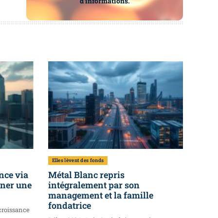
d’informations.
Elles lèvent des fonds
nce via
Métal Blanc repris
ener une
intégralement par son
management et la famille
fondatrice
croissance