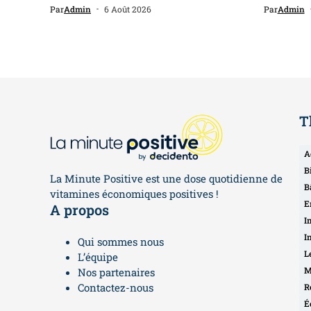
Par
Admin
6 Août 2026
Par
Admin
T
A
B
La Minute Positive est une dose quotidienne de
B
vitamines économiques positives !
E
A propos
I
I
Qui sommes nous
L
L’équipe
M
Nos partenaires
Contactez-nous
R
É