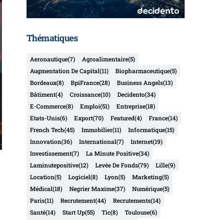
Thématiques
Aeronautique
(7)
Agroalimentaire
(5)
Augmentation De Capital
(11)
Biopharmaceutique
(5)
Bordeaux
(8)
BpiFrance
(28)
Business Angels
(13)
Bâtiment
(4)
Croissance
(10)
Decidento
(34)
E-Commerce
(8)
Emploi
(51)
Entreprise
(18)
Etats-Unis
(6)
Export
(70)
Featured
(4)
France
(14)
French Tech
(45)
Immobilier
(11)
Informatique
(15)
Innovation
(36)
International
(7)
Internet
(19)
Investissement
(7)
La Minute Positive
(34)
Laminutepositive
(12)
Levée De Fonds
(79)
Lille
(9)
Location
(5)
Logiciel
(8)
Lyon
(5)
Marketing
(5)
Médical
(18)
Negrier Maxime
(37)
Numérique
(5)
Paris
(11)
Recrutement
(44)
Recrutements
(14)
Santé
(14)
Start Up
(55)
Tic
(8)
Toulouse
(6)