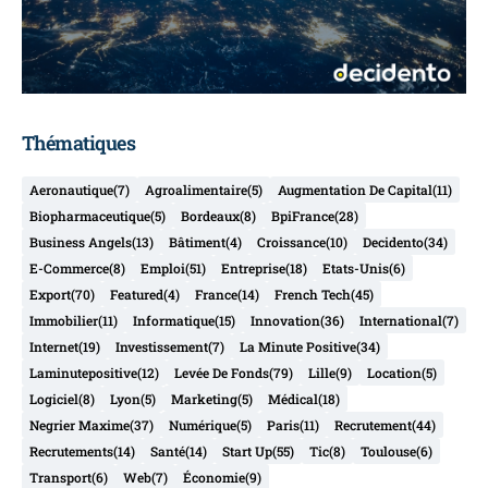
Thématiques
Aeronautique
(7)
Agroalimentaire
(5)
Augmentation De Capital
(11)
Biopharmaceutique
(5)
Bordeaux
(8)
BpiFrance
(28)
Business Angels
(13)
Bâtiment
(4)
Croissance
(10)
Decidento
(34)
E-Commerce
(8)
Emploi
(51)
Entreprise
(18)
Etats-Unis
(6)
Export
(70)
Featured
(4)
France
(14)
French Tech
(45)
Immobilier
(11)
Informatique
(15)
Innovation
(36)
International
(7)
Internet
(19)
Investissement
(7)
La Minute Positive
(34)
Laminutepositive
(12)
Levée De Fonds
(79)
Lille
(9)
Location
(5)
Logiciel
(8)
Lyon
(5)
Marketing
(5)
Médical
(18)
Negrier Maxime
(37)
Numérique
(5)
Paris
(11)
Recrutement
(44)
Recrutements
(14)
Santé
(14)
Start Up
(55)
Tic
(8)
Toulouse
(6)
Transport
(6)
Web
(7)
Économie
(9)