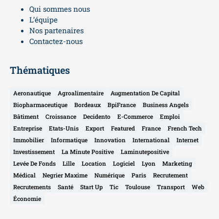
Qui sommes nous
L’équipe
Nos partenaires
Contactez-nous
Thématiques
Aeronautique
Agroalimentaire
Augmentation De Capital
Biopharmaceutique
Bordeaux
BpiFrance
Business Angels
Bâtiment
Croissance
Decidento
E-Commerce
Emploi
Entreprise
Etats-Unis
Export
Featured
France
French Tech
Immobilier
Informatique
Innovation
International
Internet
Investissement
La Minute Positive
Laminutepositive
Levée De Fonds
Lille
Location
Logiciel
Lyon
Marketing
Médical
Negrier Maxime
Numérique
Paris
Recrutement
Recrutements
Santé
Start Up
Tic
Toulouse
Transport
Web
Économie