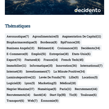
Thématiques
Aeronautique
(7)
Agroalimentaire
(5)
Augmentation De Capital
(11)
Biopharmaceutique
(5)
Bordeaux
(8)
BpiFrance
(28)
Business Angels
(13)
Bâtiment
(4)
Croissance
(10)
Decidento
(34)
E-Commerce
(8)
Emploi
(51)
Entreprise
(18)
Etats-Unis
(6)
Export
(70)
Featured
(4)
France
(14)
French Tech
(45)
Immobilier
(11)
Informatique
(15)
Innovation
(36)
International
(7)
Internet
(19)
Investissement
(7)
La Minute Positive
(34)
Laminutepositive
(12)
Levée De Fonds
(79)
Lille
(9)
Location
(5)
Logiciel
(8)
Lyon
(5)
Marketing
(5)
Médical
(18)
Negrier Maxime
(37)
Numérique
(5)
Paris
(11)
Recrutement
(44)
Recrutements
(14)
Santé
(14)
Start Up
(55)
Tic
(8)
Toulouse
(6)
Transport
(6)
Web
(7)
Économie
(9)