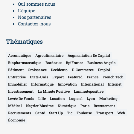
Qui sommes nous
L’équipe
Nos partenaires
Contactez-nous
Thématiques
Aeronautique
Agroalimentaire
Augmentation De Capital
Biopharmaceutique
Bordeaux
BpiFrance
Business Angels
Bâtiment
Croissance
Decidento
E-Commerce
Emploi
Entreprise
Etats-Unis
Export
Featured
France
French Tech
Immobilier
Informatique
Innovation
International
Internet
Investissement
La Minute Positive
Laminutepositive
Levée De Fonds
Lille
Location
Logiciel
Lyon
Marketing
Médical
Negrier Maxime
Numérique
Paris
Recrutement
Recrutements
Santé
Start Up
Tic
Toulouse
Transport
Web
Économie