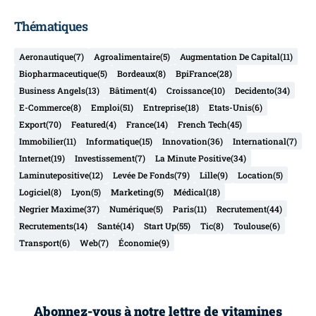
Thématiques
Aeronautique
(7)
Agroalimentaire
(5)
Augmentation De Capital
(11)
Biopharmaceutique
(5)
Bordeaux
(8)
BpiFrance
(28)
Business Angels
(13)
Bâtiment
(4)
Croissance
(10)
Decidento
(34)
E-Commerce
(8)
Emploi
(51)
Entreprise
(18)
Etats-Unis
(6)
Export
(70)
Featured
(4)
France
(14)
French Tech
(45)
Immobilier
(11)
Informatique
(15)
Innovation
(36)
International
(7)
Internet
(19)
Investissement
(7)
La Minute Positive
(34)
Laminutepositive
(12)
Levée De Fonds
(79)
Lille
(9)
Location
(5)
Logiciel
(8)
Lyon
(5)
Marketing
(5)
Médical
(18)
Negrier Maxime
(37)
Numérique
(5)
Paris
(11)
Recrutement
(44)
Recrutements
(14)
Santé
(14)
Start Up
(55)
Tic
(8)
Toulouse
(6)
Transport
(6)
Web
(7)
Économie
(9)
Abonnez-vous à notre lettre de vitamines