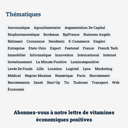
Thématiques
Aeronautique
Agroalimentaire
Augmentation De Capital
Biopharmaceutique
Bordeaux
BpiFrance
Business Angels
Bâtiment
Croissance
Decidento
E-Commerce
Emploi
Entreprise
Etats-Unis
Export
Featured
France
French Tech
Immobilier
Informatique
Innovation
International
Internet
Investissement
La Minute Positive
Laminutepositive
Levée De Fonds
Lille
Location
Logiciel
Lyon
Marketing
Médical
Negrier Maxime
Numérique
Paris
Recrutement
Recrutements
Santé
Start Up
Tic
Toulouse
Transport
Web
Économie
Abonnez-vous à notre lettre de vitamines
économiques positives