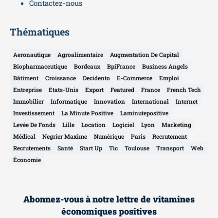
Contactez-nous
Thématiques
Aeronautique
Agroalimentaire
Augmentation De Capital
Biopharmaceutique
Bordeaux
BpiFrance
Business Angels
Bâtiment
Croissance
Decidento
E-Commerce
Emploi
Entreprise
Etats-Unis
Export
Featured
France
French Tech
Immobilier
Informatique
Innovation
International
Internet
Investissement
La Minute Positive
Laminutepositive
Levée De Fonds
Lille
Location
Logiciel
Lyon
Marketing
Médical
Negrier Maxime
Numérique
Paris
Recrutement
Recrutements
Santé
Start Up
Tic
Toulouse
Transport
Web
Économie
Abonnez-vous à notre lettre de vitamines
économiques positives