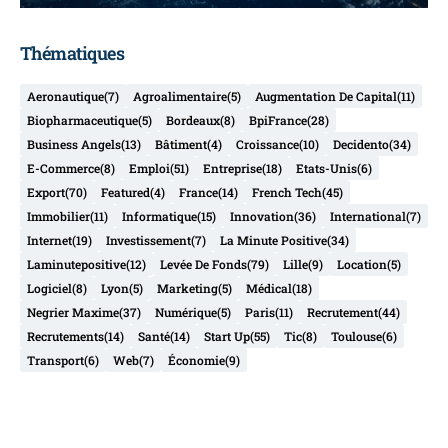
Thématiques
Aeronautique
(7)
Agroalimentaire
(5)
Augmentation De Capital
(11)
Biopharmaceutique
(5)
Bordeaux
(8)
BpiFrance
(28)
Business Angels
(13)
Bâtiment
(4)
Croissance
(10)
Decidento
(34)
E-Commerce
(8)
Emploi
(51)
Entreprise
(18)
Etats-Unis
(6)
Export
(70)
Featured
(4)
France
(14)
French Tech
(45)
Immobilier
(11)
Informatique
(15)
Innovation
(36)
International
(7)
Internet
(19)
Investissement
(7)
La Minute Positive
(34)
Laminutepositive
(12)
Levée De Fonds
(79)
Lille
(9)
Location
(5)
Logiciel
(8)
Lyon
(5)
Marketing
(5)
Médical
(18)
Negrier Maxime
(37)
Numérique
(5)
Paris
(11)
Recrutement
(44)
Recrutements
(14)
Santé
(14)
Start Up
(55)
Tic
(8)
Toulouse
(6)
Transport
(6)
Web
(7)
Économie
(9)