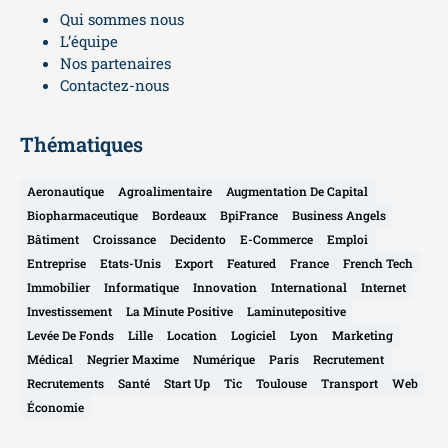
Qui sommes nous
L’équipe
Nos partenaires
Contactez-nous
Thématiques
Aeronautique
Agroalimentaire
Augmentation De Capital
Biopharmaceutique
Bordeaux
BpiFrance
Business Angels
Bâtiment
Croissance
Decidento
E-Commerce
Emploi
Entreprise
Etats-Unis
Export
Featured
France
French Tech
Immobilier
Informatique
Innovation
International
Internet
Investissement
La Minute Positive
Laminutepositive
Levée De Fonds
Lille
Location
Logiciel
Lyon
Marketing
Médical
Negrier Maxime
Numérique
Paris
Recrutement
Recrutements
Santé
Start Up
Tic
Toulouse
Transport
Web
Économie