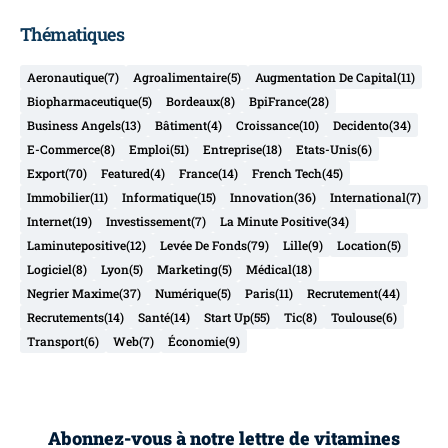
Thématiques
Aeronautique
(7)
Agroalimentaire
(5)
Augmentation De Capital
(11)
Biopharmaceutique
(5)
Bordeaux
(8)
BpiFrance
(28)
Business Angels
(13)
Bâtiment
(4)
Croissance
(10)
Decidento
(34)
E-Commerce
(8)
Emploi
(51)
Entreprise
(18)
Etats-Unis
(6)
Export
(70)
Featured
(4)
France
(14)
French Tech
(45)
Immobilier
(11)
Informatique
(15)
Innovation
(36)
International
(7)
Internet
(19)
Investissement
(7)
La Minute Positive
(34)
Laminutepositive
(12)
Levée De Fonds
(79)
Lille
(9)
Location
(5)
Logiciel
(8)
Lyon
(5)
Marketing
(5)
Médical
(18)
Negrier Maxime
(37)
Numérique
(5)
Paris
(11)
Recrutement
(44)
Recrutements
(14)
Santé
(14)
Start Up
(55)
Tic
(8)
Toulouse
(6)
Transport
(6)
Web
(7)
Économie
(9)
Abonnez-vous à notre lettre de vitamines