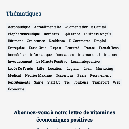
Thématiques
Aeronautique
Agroalimentaire
Augmentation De Capital
Biopharmaceutique
Bordeaux
BpiFrance
Business Angels
Bâtiment
Croissance
Decidento
E-Commerce
Emploi
Entreprise
Etats-Unis
Export
Featured
France
French Tech
Immobilier
Informatique
Innovation
International
Internet
Investissement
La Minute Positive
Laminutepositive
Levée De Fonds
Lille
Location
Logiciel
Lyon
Marketing
Médical
Negrier Maxime
Numérique
Paris
Recrutement
Recrutements
Santé
Start Up
Tic
Toulouse
Transport
Web
Économie
Abonnez-vous à notre lettre de vitamines
économiques positives