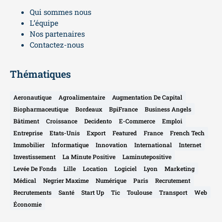
Qui sommes nous
L’équipe
Nos partenaires
Contactez-nous
Thématiques
Aeronautique
Agroalimentaire
Augmentation De Capital
Biopharmaceutique
Bordeaux
BpiFrance
Business Angels
Bâtiment
Croissance
Decidento
E-Commerce
Emploi
Entreprise
Etats-Unis
Export
Featured
France
French Tech
Immobilier
Informatique
Innovation
International
Internet
Investissement
La Minute Positive
Laminutepositive
Levée De Fonds
Lille
Location
Logiciel
Lyon
Marketing
Médical
Negrier Maxime
Numérique
Paris
Recrutement
Recrutements
Santé
Start Up
Tic
Toulouse
Transport
Web
Économie