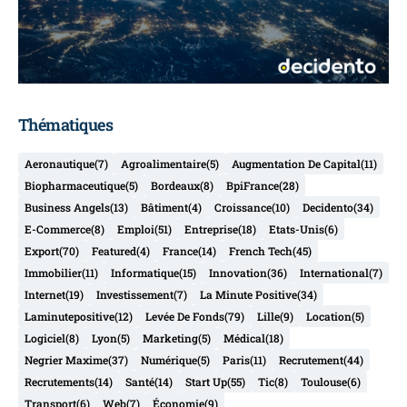
Thématiques
Aeronautique
(7)
Agroalimentaire
(5)
Augmentation De Capital
(11)
Biopharmaceutique
(5)
Bordeaux
(8)
BpiFrance
(28)
Business Angels
(13)
Bâtiment
(4)
Croissance
(10)
Decidento
(34)
E-Commerce
(8)
Emploi
(51)
Entreprise
(18)
Etats-Unis
(6)
Export
(70)
Featured
(4)
France
(14)
French Tech
(45)
Immobilier
(11)
Informatique
(15)
Innovation
(36)
International
(7)
Internet
(19)
Investissement
(7)
La Minute Positive
(34)
Laminutepositive
(12)
Levée De Fonds
(79)
Lille
(9)
Location
(5)
Logiciel
(8)
Lyon
(5)
Marketing
(5)
Médical
(18)
Negrier Maxime
(37)
Numérique
(5)
Paris
(11)
Recrutement
(44)
Recrutements
(14)
Santé
(14)
Start Up
(55)
Tic
(8)
Toulouse
(6)
Transport
(6)
Web
(7)
Économie
(9)