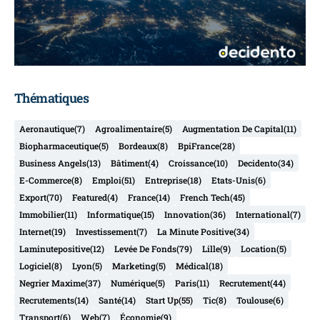
Thématiques
Aeronautique
(7)
Agroalimentaire
(5)
Augmentation De Capital
(11)
Biopharmaceutique
(5)
Bordeaux
(8)
BpiFrance
(28)
Business Angels
(13)
Bâtiment
(4)
Croissance
(10)
Decidento
(34)
E-Commerce
(8)
Emploi
(51)
Entreprise
(18)
Etats-Unis
(6)
Export
(70)
Featured
(4)
France
(14)
French Tech
(45)
Immobilier
(11)
Informatique
(15)
Innovation
(36)
International
(7)
Internet
(19)
Investissement
(7)
La Minute Positive
(34)
Laminutepositive
(12)
Levée De Fonds
(79)
Lille
(9)
Location
(5)
Logiciel
(8)
Lyon
(5)
Marketing
(5)
Médical
(18)
Negrier Maxime
(37)
Numérique
(5)
Paris
(11)
Recrutement
(44)
Recrutements
(14)
Santé
(14)
Start Up
(55)
Tic
(8)
Toulouse
(6)
Transport
(6)
Web
(7)
Économie
(9)