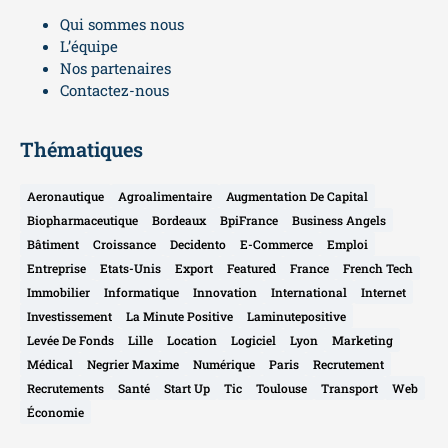
Qui sommes nous
L’équipe
Nos partenaires
Contactez-nous
Thématiques
Aeronautique
Agroalimentaire
Augmentation De Capital
Biopharmaceutique
Bordeaux
BpiFrance
Business Angels
Bâtiment
Croissance
Decidento
E-Commerce
Emploi
Entreprise
Etats-Unis
Export
Featured
France
French Tech
Immobilier
Informatique
Innovation
International
Internet
Investissement
La Minute Positive
Laminutepositive
Levée De Fonds
Lille
Location
Logiciel
Lyon
Marketing
Médical
Negrier Maxime
Numérique
Paris
Recrutement
Recrutements
Santé
Start Up
Tic
Toulouse
Transport
Web
Économie