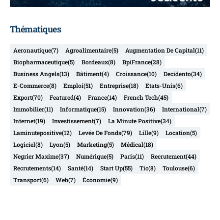
Thématiques
Aeronautique
(7)
Agroalimentaire
(5)
Augmentation De Capital
(11)
Biopharmaceutique
(5)
Bordeaux
(8)
BpiFrance
(28)
Business Angels
(13)
Bâtiment
(4)
Croissance
(10)
Decidento
(34)
E-Commerce
(8)
Emploi
(51)
Entreprise
(18)
Etats-Unis
(6)
Export
(70)
Featured
(4)
France
(14)
French Tech
(45)
Immobilier
(11)
Informatique
(15)
Innovation
(36)
International
(7)
Internet
(19)
Investissement
(7)
La Minute Positive
(34)
Laminutepositive
(12)
Levée De Fonds
(79)
Lille
(9)
Location
(5)
Logiciel
(8)
Lyon
(5)
Marketing
(5)
Médical
(18)
Negrier Maxime
(37)
Numérique
(5)
Paris
(11)
Recrutement
(44)
Recrutements
(14)
Santé
(14)
Start Up
(55)
Tic
(8)
Toulouse
(6)
Transport
(6)
Web
(7)
Économie
(9)