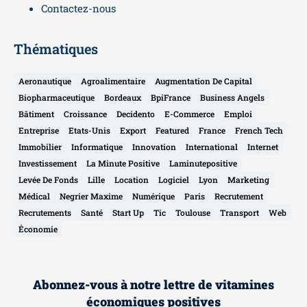
Contactez-nous
Thématiques
Aeronautique
Agroalimentaire
Augmentation De Capital
Biopharmaceutique
Bordeaux
BpiFrance
Business Angels
Bâtiment
Croissance
Decidento
E-Commerce
Emploi
Entreprise
Etats-Unis
Export
Featured
France
French Tech
Immobilier
Informatique
Innovation
International
Internet
Investissement
La Minute Positive
Laminutepositive
Levée De Fonds
Lille
Location
Logiciel
Lyon
Marketing
Médical
Negrier Maxime
Numérique
Paris
Recrutement
Recrutements
Santé
Start Up
Tic
Toulouse
Transport
Web
Économie
Abonnez-vous à notre lettre de vitamines
économiques positives