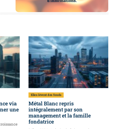
d’informations.
Elles lèvent des fonds
nce via
Métal Blanc repris
ener une
intégralement par son
management et la famille
fondatrice
croissance