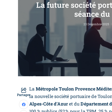
La future société por
séance du 
23 Décembre 2025
La
Métropole Toulon Provence Médit
Partager
la nouvelle société portuaire de Toulo
Alpes-Côte d’Azur
et du
Département d
100 % publics (52 % pour la TPM, 25 % po