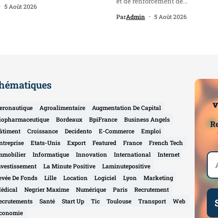
et de renforcement de...
5 Août 2026
Par
Admin
5 Août 2026
hématiques
v
eronautique
Agroalimentaire
Augmentation De Capital
iopharmaceutique
Bordeaux
BpiFrance
Business Angels
Re
âtiment
Croissance
Decidento
E-Commerce
Emploi
ntreprise
Etats-Unis
Export
Featured
France
French Tech
mmobilier
Informatique
Innovation
International
Internet
nvestissement
La Minute Positive
Laminutepositive
evée De Fonds
Lille
Location
Logiciel
Lyon
Marketing
édical
Negrier Maxime
Numérique
Paris
Recrutement
ecrutements
Santé
Start Up
Tic
Toulouse
Transport
Web
conomie