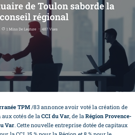
tuaire de Toulon saborde la
conseil régional
1 Mins De Lecture
487 Vues
erranée TPM
/83 annonce avoir voté la création de
n aux cotés de la
CCI du Var
, de la
Région Provence-
u Var
. Cette nouvelle entreprise dotée de capitaux
ur la CCI, 15 % pour la Région et 8 % pour le