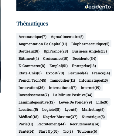
Thématiques
Aeronautique
(7)
Agroalimentaire
(5)
Augmentation De Capital
(11)
Biopharmaceutique
(5)
Bordeaux
(8)
BpiFrance
(28)
Business Angels
(13)
Bâtiment
(4)
Croissance
(10)
Decidento
(34)
E-Commerce
(8)
Emploi
(51)
Entreprise
(18)
Etats-Unis
(6)
Export
(70)
Featured
(4)
France
(14)
French Tech
(45)
Immobilier
(11)
Informatique
(15)
Innovation
(36)
International
(7)
Internet
(19)
Investissement
(7)
La Minute Positive
(34)
Laminutepositive
(12)
Levée De Fonds
(79)
Lille
(9)
Location
(5)
Logiciel
(8)
Lyon
(5)
Marketing
(5)
Médical
(18)
Negrier Maxime
(37)
Numérique
(5)
Paris
(11)
Recrutement
(44)
Recrutements
(14)
Santé
(14)
Start Up
(55)
Tic
(8)
Toulouse
(6)