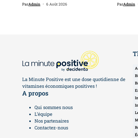
Par
Admin
6 Août 2026
Par
Admin
T
A
B
La Minute Positive est une dose quotidienne de
B
vitamines économiques positives !
E
A propos
I
I
Qui sommes nous
L
L’équipe
M
Nos partenaires
Contactez-nous
R
É