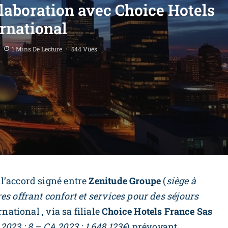
llaboration avec Choice Hotels
ernational
1 Mins De Lecture
544 Vues
l’accord signé entre
Zenitude Groupe
(
siège à
s offrant confort et services pour des séjours
national , via sa filiale
Choice Hotels France Sas
 2023 : 8 – CA 2023 : 1 648 123€
) prévoyant