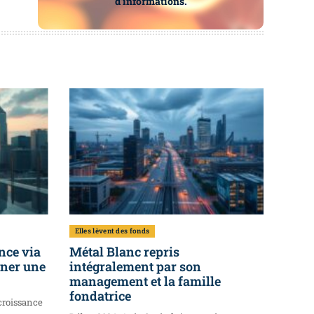
d’informations.
Elles lèvent des fonds
nce via
Métal Blanc repris
ener une
intégralement par son
management et la famille
fondatrice
croissance