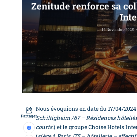
Zenitude renforce sa co
Int
14 Novembre 2025
Nous évoquions en date du 17/04/2024 
Partager
Schiltigheim /67 – Résidences hôtelière
courts.
) et le groupe Choise Hotels Inter
(
siège à Paris /75 – hôtellerie – effectif