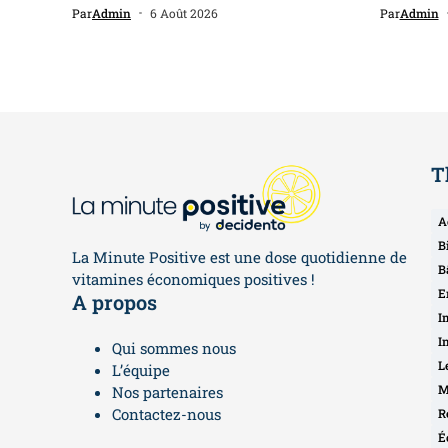
Par
Admin
6 Août 2026
Par
Admin
T
A
B
La Minute Positive est une dose quotidienne de
B
vitamines économiques positives !
E
A propos
I
I
Qui sommes nous
L
L’équipe
M
Nos partenaires
Contactez-nous
R
É