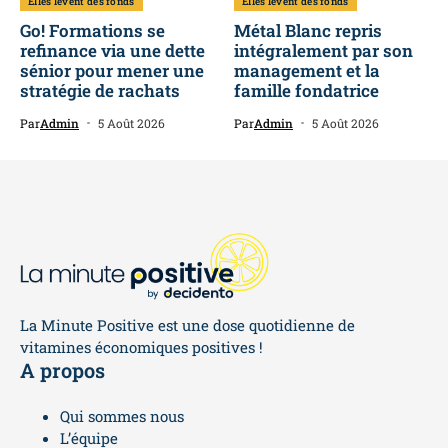
Elles lèvent des fonds
Elles lèvent des fonds
Go! Formations se
Métal Blanc repris
refinance via une dette
intégralement par son
sénior pour mener une
management et la
stratégie de rachats
famille fondatrice
Par
Admin
5 Août 2026
Par
Admin
5 Août 2026
La Minute Positive est une dose quotidienne de
vitamines économiques positives !
A propos
Qui sommes nous
L’équipe