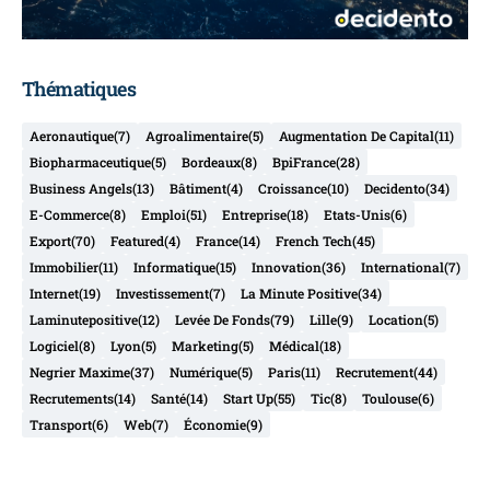
Thématiques
Aeronautique
(7)
Agroalimentaire
(5)
Augmentation De Capital
(11)
Biopharmaceutique
(5)
Bordeaux
(8)
BpiFrance
(28)
Business Angels
(13)
Bâtiment
(4)
Croissance
(10)
Decidento
(34)
E-Commerce
(8)
Emploi
(51)
Entreprise
(18)
Etats-Unis
(6)
Export
(70)
Featured
(4)
France
(14)
French Tech
(45)
Immobilier
(11)
Informatique
(15)
Innovation
(36)
International
(7)
Internet
(19)
Investissement
(7)
La Minute Positive
(34)
Laminutepositive
(12)
Levée De Fonds
(79)
Lille
(9)
Location
(5)
Logiciel
(8)
Lyon
(5)
Marketing
(5)
Médical
(18)
Negrier Maxime
(37)
Numérique
(5)
Paris
(11)
Recrutement
(44)
Recrutements
(14)
Santé
(14)
Start Up
(55)
Tic
(8)
Toulouse
(6)
Transport
(6)
Web
(7)
Économie
(9)