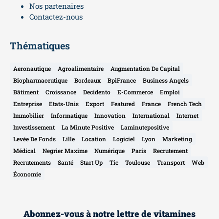
Nos partenaires
Contactez-nous
Thématiques
Aeronautique
Agroalimentaire
Augmentation De Capital
Biopharmaceutique
Bordeaux
BpiFrance
Business Angels
Bâtiment
Croissance
Decidento
E-Commerce
Emploi
Entreprise
Etats-Unis
Export
Featured
France
French Tech
Immobilier
Informatique
Innovation
International
Internet
Investissement
La Minute Positive
Laminutepositive
Levée De Fonds
Lille
Location
Logiciel
Lyon
Marketing
Médical
Negrier Maxime
Numérique
Paris
Recrutement
Recrutements
Santé
Start Up
Tic
Toulouse
Transport
Web
Économie
Abonnez-vous à notre lettre de vitamines