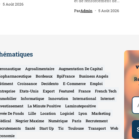
et de renforcement de...
5 Août 2026
Par
Admin
5 Août 2026
hématiques
v
eronautique
Agroalimentaire
Augmentation De Capital
iopharmaceutique
Bordeaux
BpiFrance
Business Angels
Re
âtiment
Croissance
Decidento
E-Commerce
Emploi
ntreprise
Etats-Unis
Export
Featured
France
French Tech
mmobilier
Informatique
Innovation
International
Internet
nvestissement
La Minute Positive
Laminutepositive
evée De Fonds
Lille
Location
Logiciel
Lyon
Marketing
édical
Negrier Maxime
Numérique
Paris
Recrutement
ecrutements
Santé
Start Up
Tic
Toulouse
Transport
Web
conomie