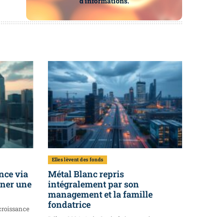
d’informations.
Elles lèvent des fonds
nce via
Métal Blanc repris
ener une
intégralement par son
management et la famille
fondatrice
croissance