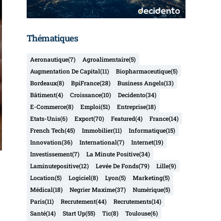
Thématiques
Aeronautique
(7)
Agroalimentaire
(5)
Augmentation De Capital
(11)
Biopharmaceutique
(5)
Bordeaux
(8)
BpiFrance
(28)
Business Angels
(13)
Bâtiment
(4)
Croissance
(10)
Decidento
(34)
E-Commerce
(8)
Emploi
(51)
Entreprise
(18)
Etats-Unis
(6)
Export
(70)
Featured
(4)
France
(14)
French Tech
(45)
Immobilier
(11)
Informatique
(15)
Innovation
(36)
International
(7)
Internet
(19)
Investissement
(7)
La Minute Positive
(34)
Laminutepositive
(12)
Levée De Fonds
(79)
Lille
(9)
Location
(5)
Logiciel
(8)
Lyon
(5)
Marketing
(5)
Médical
(18)
Negrier Maxime
(37)
Numérique
(5)
Paris
(11)
Recrutement
(44)
Recrutements
(14)
Santé
(14)
Start Up
(55)
Tic
(8)
Toulouse
(6)